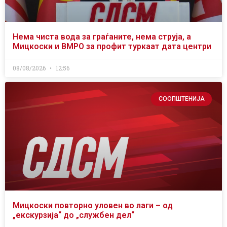
Нема чиста вода за граѓаните, нема струја, а
Мицкоски и ВМРО за профит туркаат дата центри
08/08/2026
12:56
СООПШТЕНИЈА
Мицкоски повторно уловен во лаги – од
„екскурзија“ до „службен дел“