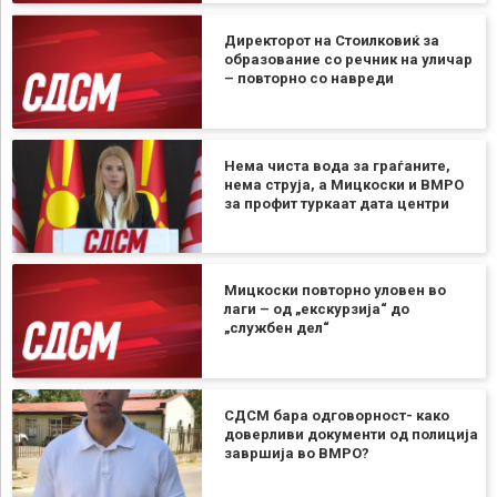
Директорот на Стоилковиќ за
образование со речник на уличар
– повторно со навреди
Нема чиста вода за граѓаните,
нема струја, а Мицкоски и ВМРО
за профит туркаат дата центри
Мицкоски повторно уловен во
лаги – од „екскурзија“ до
„службен дел“
СДСМ бара одговорност- како
доверливи документи од полиција
завршија во ВМРО?