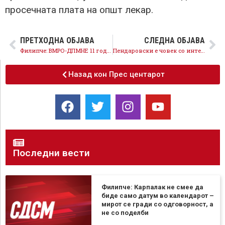
просечната плата на општ лекар.
ПРЕТХОДНА ОБЈАВА
СЛЕДНА ОБЈАВА
Филипче: ВМРО-ДПМНЕ 11 години од специјализантите правеше социјални случаи, СДСМ го плати нивниот труд
Пендаровски е човек со интегритет, државнички став, план и визија за европска иднина на земјата
Назад кон Прес центарот
Последни вести
Филипче: Карпалак не смее да
биде само датум во календарот –
мирот се гради со одговорност, а
не со поделби