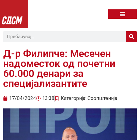
Д-р Филипче: Месечен
надоместок од почетни
60.000 денари за
специјализантите
17/04/2024
13:38
Категорија:
Соопштенија