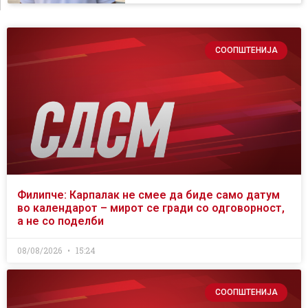
СООПШТЕНИЈА
Филипче: Карпалак не смее да биде само датум
во календарот – мирот се гради со одговорност,
а не со поделби
08/08/2026
15:24
СООПШТЕНИЈА