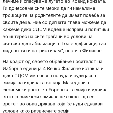
лечиме и спасуваме луѓето во Ковид кризата.
Ги донесовме сите мерки да ги намалиме
трошоците на родителите да имаат повеќе за
своите деца. Ние со дигната глава можеме да
кажеме дека СДСМ водеше исправни политики
во интерес на сите граѓани во услови на
светска дестабилизација. Тоа е дефиниција за
лидерство и патриотизам.“, порача Филипче.
На крајот од своето обраќање носителот на
Изборна единица 4 Венко Филипче истакна и
дека СДСМ има чесна понуда и нуди јасна
визија за иднината во која Македонија
економски расте во Европската унија и иднина
во која оние кои заминаа ќе сакаат да се
вратат во оваа држава која ќе нуди еднакви
услови како развиените земји.