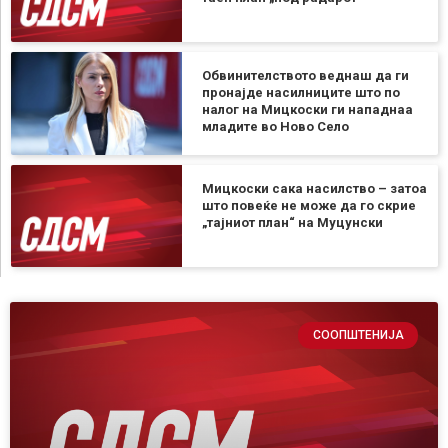
Обвинителството веднаш да ги
пронајде насилниците што по
налог на Мицкоски ги нападнаа
младите во Ново Село
Мицкоски сака насилство – затоа
што повеќе не може да го скрие
„тајниот план“ на Муцунски
СООПШТЕНИЈА