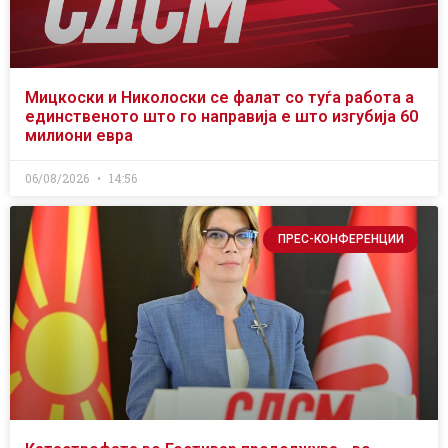
Мицкоски и Николоски се фалат со туѓа работа а
единственото што го направија е што изгубија 60
милиони евра
06/08/2026
14:56
ПРЕС-КОНФЕРЕНЦИИ