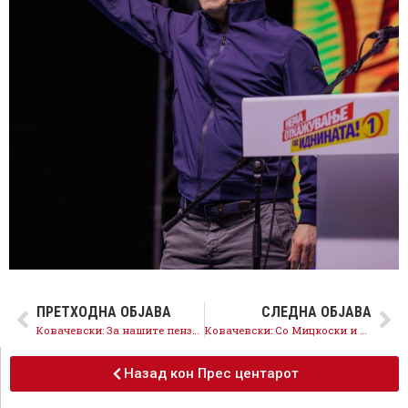
ПРЕТХОДНА ОБЈАВА
СЛЕДНА ОБЈАВА
Ковачевски: За нашите пензионери обезбедуваме просечна пензија од 30.000 денари и минимална пензија од 20.000 денари
Ковачевски: Со Мицкоски и ДПМНЕ е можно само враќање назад во изолација и режим, далеку од Европа
Назад кон Прес центарот