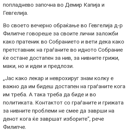
попладнево започна во Демир Капија и
Гевгелија.
Во своето вечерно обраќање во Гевгелија д-р
Филипче говореше за своите лични заложби
како пратеник во Собранието и вети дека како
претставник на граѓаните во идното Собрание
ќе остане достапен за нив, за нивните грижи,
маки, но и идеи и предлози.
„Јас како лекар и неврохируг знам колку е
важно да им бидеш достапен на граѓаните кога
им треба. А така треба да биде и во
политиката. Контактот со граѓаните и грижата
за нивните проблеми не смее да заврши на
денот кога ќе завршат изборите“, рече
Филипче.