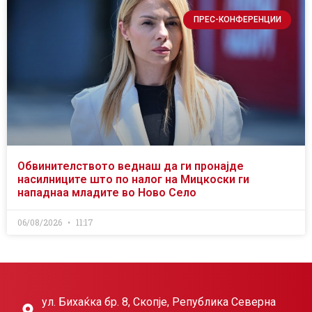
ПРЕС-КОНФЕРЕНЦИИ
Обвинителството веднаш да ги пронајде
насилниците што по налог на Мицкоски ги
нападнаа младите во Ново Село
06/08/2026
11:17
ул. Бихаќка бр. 8, Скопје, Република Северна