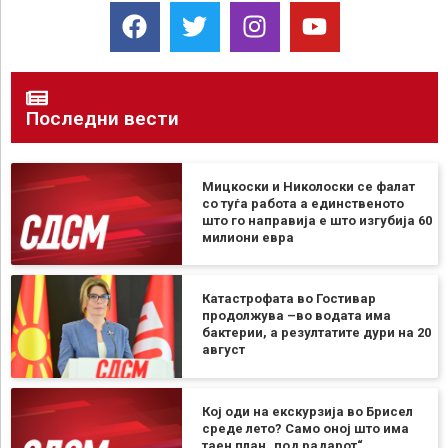
Последни вести
Мицкоски и Николоски се фалат
со туѓа работа а единственото
што го направија е што изгубија 60
милиони евра
Катастрофата во Гостивар
продолжува –во водата има
бактерии, а резултатите дури на 20
август
Кој оди на екскурзија во Брисел
среде лето? Само оној што има
таен план „под радарот“