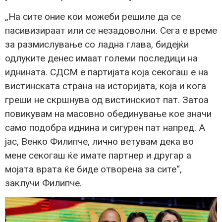
„На сите оние кои можеби решиле да се
пасивизираат или се незадоволни. Сега е време
за размислување со ладна глава, бидејќи
одлуките денес имаат големи последици на
иднината. СДСМ е партијата која секогаш е на
вистинската страна на историјата, која и кога
греши не скршнува од вистинскиот пат. Затоа
повикувам на масовно обединување кое значи
само подобра иднина и сигурен пат напред. А
јас, Венко Филипче, лично ветувам дека во
мене секогаш ќе имате партнер и другар а
мојата врата ќе биде отворена за сите“,
заклучи Филипче.