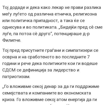
Тој додаде и дека како лекар не прави разлика
меѓу луѓето од различна етничка, религиозна
или политичка припадност, а така ќе се
однесува и во политиката. „Бидејќи пред сè сме
луѓе, па потоа сè друго“, потенцираше д-р
Филипче.
Тој пред присутните граѓани и симпатизери се
осврна и на сработеното во последните 7
години и рече дека политиките кои ги водеше
СДСМ се дефиниција за лидерство и
патриотизам.
„Го вложивме секој денар за да ги поддржиме
семејствата и компаниите во економската
криза. Го вложивме секој атом енергија да ги