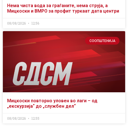
Нема чиста вода за граѓаните, нема струја, а
Мицкоски и ВМРО за профит туркаат дата центри
08/08/2026
12:56
СООПШТЕНИЈА
Мицкоски повторно уловен во лаги – од
„екскурзија“ до „службен дел“
08/08/2026
12:55