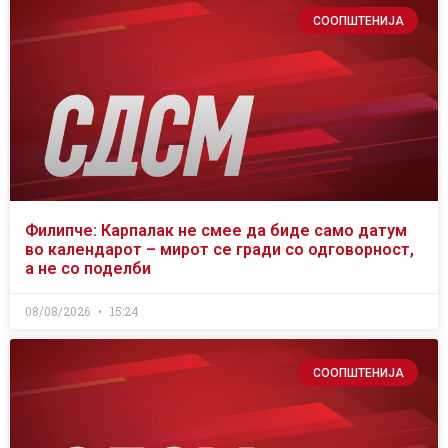
СООПШТЕНИЈА
Филипче: Карпалак не смее да биде само датум
во календарот – мирот се гради со одговорност,
а не со поделби
08/08/2026
15:24
СООПШТЕНИЈА