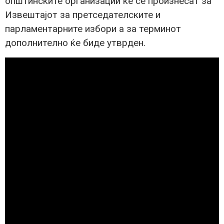
општинските организации ќе се произнесат за
Извештајот за претседателските и
парламентарните избори а за терминот
дополнително ќе биде утврден.