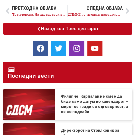
ПРЕТХОДНА ОБЈАВА
СЛЕДНА ОБЈАВА
Тренчевска: На шверцерски начин за носи системски закон, се распарчува Министерството за труд и социјална политика
ДПМНЕ го излажа народот, Митева и 77-те послушници на Мицкоски имаа можност да зборуваат ама молчеа
Назад кон Прес центарот
Последни вести
Филипче: Карпалак не смее да
биде само датум во календарот –
мирот се гради со одговорност, а
не со поделби
Директорот на Стоилковиќ за