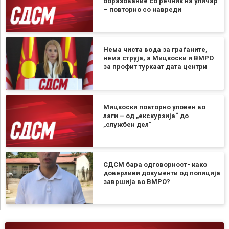
образование со речник на уличар
– повторно со навреди
Нема чиста вода за граѓаните,
нема струја, а Мицкоски и ВМРО
за профит туркаат дата центри
Мицкоски повторно уловен во
лаги – од „екскурзија“ до
„службен дел“
СДСМ бара одговорност- како
доверливи документи од полиција
завршија во ВМРО?