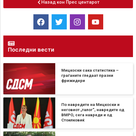
Назад кон Прес центарот
Последни вести
Мицкоски сака статистика –
граѓаните гледаат празни
фрижидери
По навредите на Мицкоски и
неговиот „талог“, навредите од
ВМРО, сега навреди и од
Стоилковиќ