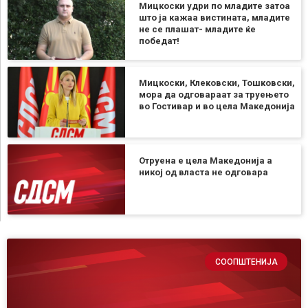
Мицкоски удри по младите затоа
што ја кажаа вистината, младите
не се плашат- младите ќе
победат!
Мицкоски, Клековски, Тошковски,
мора да одговараат за труењето
во Гостивар и во цела Македонија
Отруена е цела Македонија а
никој од власта не одговара
СООПШТЕНИЈА