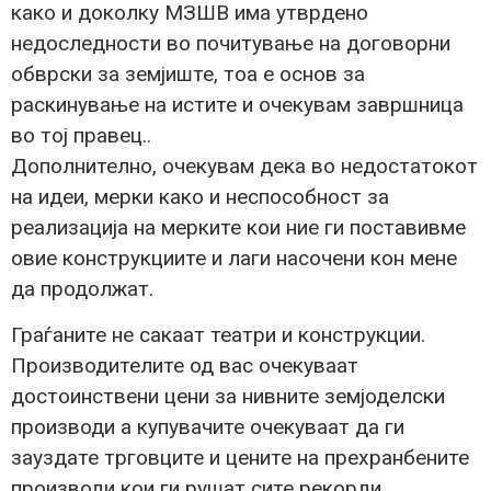
како и доколку МЗШВ има утврдено
недоследности во почитување на договорни
обврски за земјиште, тоа е основ за
раскинување на истите и очекувам завршница
во тој правец..
Дополнително, очекувам дека во недостатокот
на идеи, мерки како и неспособност за
реализација на мерките кои ние ги поставивме
овие конструкциите и лаги насочени кон мене
да продолжат.
Граѓаните не сакаат театри и конструкции.
Производителите од вас очекуваат
достоинствени цени за нивните земјоделски
производи а купувачите очекуваат да ги
зауздате трговците и цените на прехранбените
производи кои ги рушат сите рекорди.