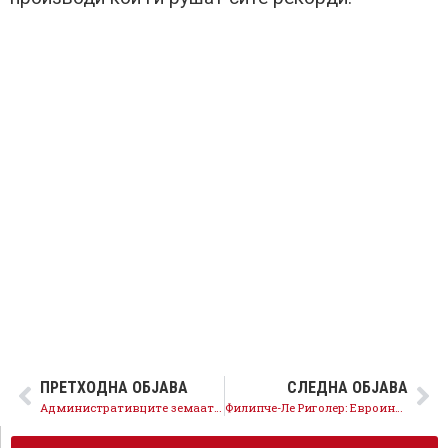
ПРЕТХОДНА ОБЈАВА
СЛЕДНА ОБЈАВА
Административците земаат К-15 заради СДСМ, на Мицоски му стана бренд китењето со туѓи перја
Филипче-Ле Риголер: Евроинтеграцискиот процес мора да продолжи, Северна Македонија заслужува да биде дел од ЕУ