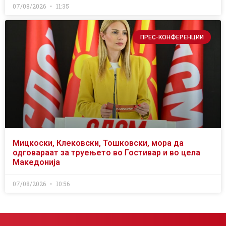
07/08/2026
11:35
ПРЕС-КОНФЕРЕНЦИИ
Мицкоски, Клековски, Тошковски, мора да
одговараат за труењето во Гостивар и во цела
Македонија
07/08/2026
10:56