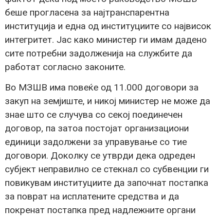
беше прогласена за најтранспарентна
институција и една од институциите со највисок
интегритет. Јас како министер ги имам дадено
сите потребни задолженија на службите да
работат согласно законите.
Во МЗШВ има повеќе од 11.000 договори за
закуп на земјиште, и никој министер не може да
знае што се случува со секој поединечен
договор, па затоа постојат организациони
единици задолжени за управување со тие
договори. Доколку се утврди дека одреден
субјект неправилно се стекнал со субвенции ги
повикувам институциите да започнат постапка
за поврат на исплатените средства и да
покренат постапка пред надлежните органи