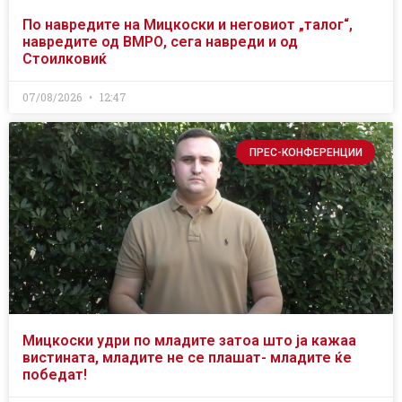
По навредите на Мицкоски и неговиот „талог“,
навредите од ВМРО, сега навреди и од
Стоилковиќ
07/08/2026
12:47
ПРЕС-КОНФЕРЕНЦИИ
Мицкоски удри по младите затоа што ја кажаа
вистината, младите не се плашат- младите ќе
победат!