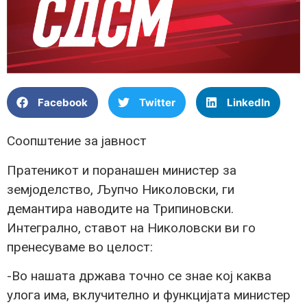
Facebook
Twitter
LinkedIn
Соопштение за јавност
Пратеникот и поранашен министер за
земјоделство, Љупчо Николовски, ги
демантира наводите на Трипиновски.
Интегрално, ставот на Николовски ви го
пренесуваме во целост:
-Во нашата држава точно се знае кој каква
улога има, вклучително и функцијата министер