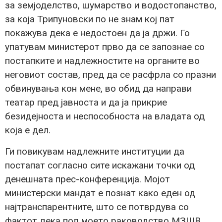
за земјоделство, шумарство и водостопанство,
за која Трипуновски по не знам кој пат
покажува дека е недостоен да ја држи. Го
упатувам министерот прво да се запознае со
постапките и надлежностите на органите во
неговиот состав, пред да се расфрла со празни
обвинувања кон мене, во обид да направи
театар пред јавноста и да ја прикрие
безидејноста и неспособноста на владата од
која е дел.
Ги повикувам надлежните институции да
постапат согласно сите искажани точки од
денешната прес-конференција. Мојот
министерски мандат е познат како еден од
најтранспарентните, што се потврдува со
фактот дека под моето раководство МЗШВ