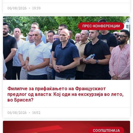
06/08/2026
19:39
ПРЕС-КОНФЕРЕНЦИИ
Филипче за прифаќањето на Францускиот
предлог од власта: Кој оди на екскурзија во лето,
во Брисел?
06/08/2026
16:52
СООПШТЕНИЈА