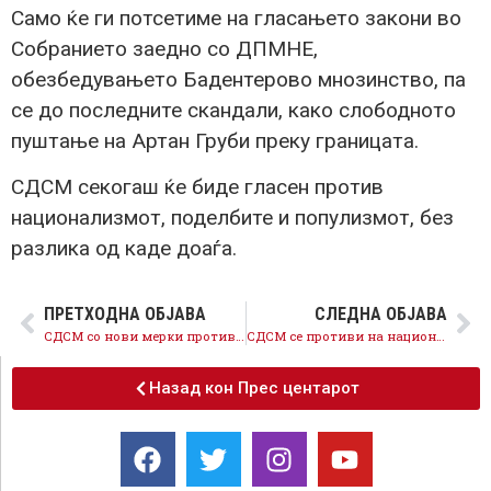
Само ќе ги потсетиме на гласањето закони во
Собранието заедно со ДПМНЕ,
обезбедувањето Бадентерово мнозинство, па
се до последните скандали, како слободното
пуштање на Артан Груби преку границата.
СДСМ секогаш ќе биде гласен против
национализмот, поделбите и популизмот, без
разлика од каде доаѓа.
ПРЕТХОДНА ОБЈАВА
СЛЕДНА ОБЈАВА
СДСМ со нови мерки против загадувањето, локалната и централната власт на ДПМНЕ да ги спроведе
СДСМ се противи на национализмот и поделбите кои ги шири ДУИ
Назад кон Прес центарот