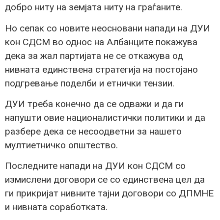
добро ниту на земјата ниту на граѓаните.
Но сепак со новите неосновани напади на ДУИ
кон СДСМ во однос на Албанците покажува
дека за жал партијата не се откажува од
нивната единствена стратегија на постојано
подгревање поделби и етнички тензии.
ДУИ треба конечно да се одважи и да ги
напушти овие националистички политики и да
разбере дека се несоодветни за нашето
мултиетничко општество.
Последните напади на ДУИ кон СДСМ со
измислени договори се со единствена цел да
ги прикријат нивните тајни договори со ДПМНЕ
и нивната соработката.