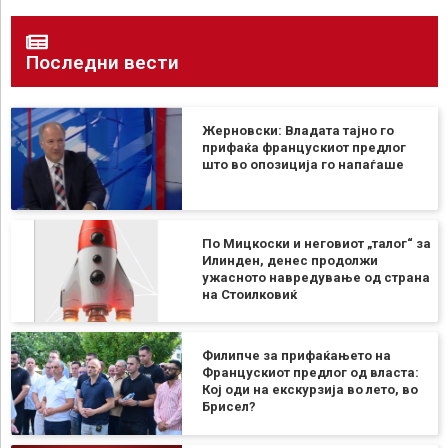
Последни вести
Жерновски: Владата тајно го
прифаќа францускиот предлог
што во опозиција го напаѓаше
По Мицкоски и неговиот „талог“ за
Илинден, денес продолжи
ужасното навредување од страна
на Стоилковиќ
Филипче за прифаќањето на
Францускиот предлог од власта:
Кој оди на екскурзија во лето, во
Брисел?