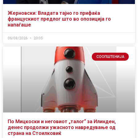
Жерновски: Владата тајно го прифаќа
францускиот предлог што во опозиција го
напаѓаше
06/08/2026
20:05
СООПШТЕНИЈА
По Мицкоски и неговиот „талог“ за Илинден,
денес продолжи ужасното навредување од
страна на Стоилковиќ