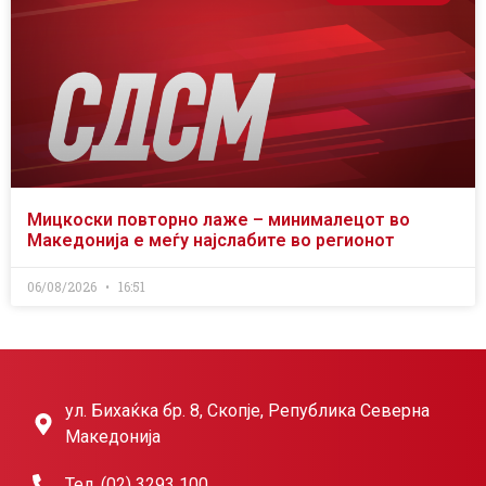
Мицкоски повторно лаже – минималецот во
Македонија е меѓу најслабите во регионот
06/08/2026
16:51
ул. Бихаќка бр. 8, Скопје, Република Северна
Македонија
Тел. (02) 3293 100