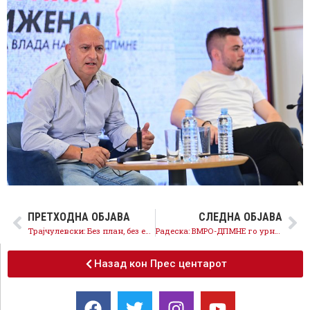
ПРЕТХОДНА ОБЈАВА
СЛЕДНА ОБЈАВА
Трајчулевски: Без план, без еден лист проект за железницата се задолжуваат скооро 2 милијарди евра
Радеска: ВМРО-ДПМНЕ го урниса здравството, го деградира белиот мантил и пациентите
Назад кон Прес центарот