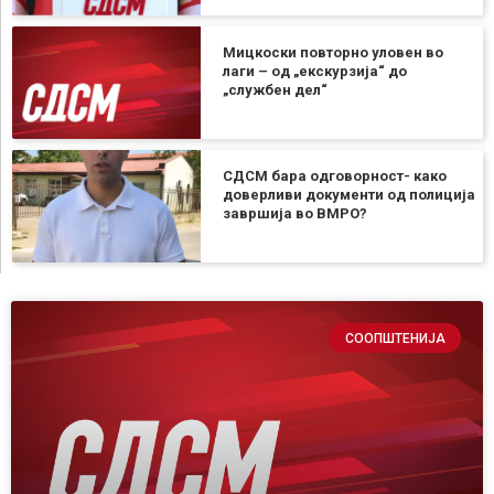
Мицкоски повторно уловен во
лаги – од „екскурзија“ до
„службен дел“
СДСМ бара одговорност- како
доверливи документи од полиција
завршија во ВМРО?
СООПШТЕНИЈА