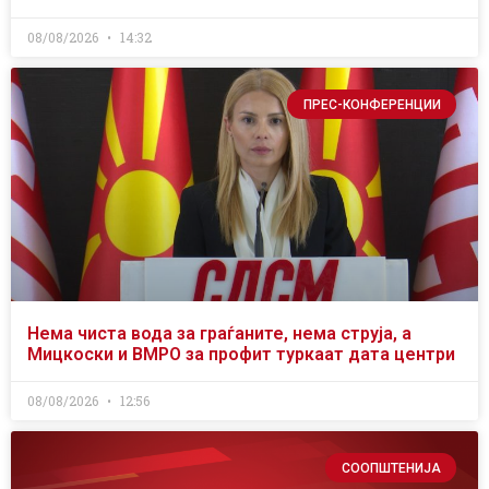
08/08/2026
14:32
ПРЕС-КОНФЕРЕНЦИИ
Нема чиста вода за граѓаните, нема струја, а
Мицкоски и ВМРО за профит туркаат дата центри
08/08/2026
12:56
СООПШТЕНИЈА