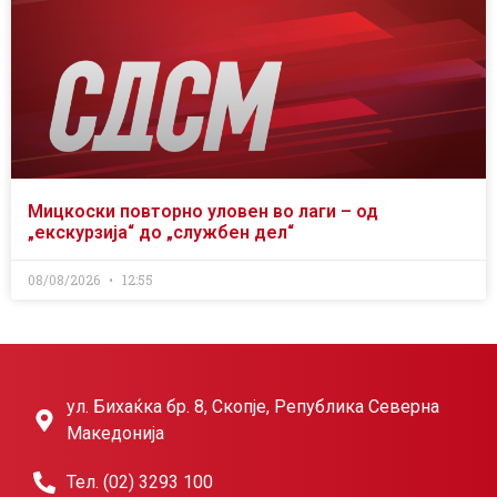
Мицкоски повторно уловен во лаги – од
„екскурзија“ до „службен дел“
08/08/2026
12:55
ул. Бихаќка бр. 8, Скопје, Република Северна
Македонија
Тел. (02) 3293 100