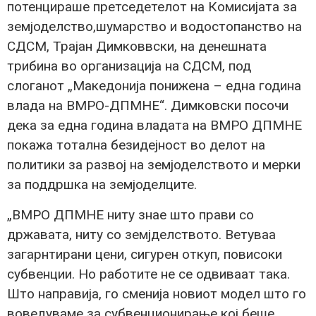
потенцираше претседетелот на Комисијата за
земјоделство,шумарство и водостопанство на
СДСМ, Трајан Димковвски, на денешната
трибина во организација на СДСМ, под
слоганот „Македонија понижена – една година
влада на ВМРО-ДПМНЕ“. Димковски посочи
дека за една година владата на ВМРО ДПМНЕ
покажа тотална безидејност во делот на
политики за развој на земјоделството и мерки
за поддршка на земјоделците.
„ВМРО ДПМНЕ ниту знае што прави со
државата, ниту со земјделството. Ветуваа
загарнтирани цени, сигурен откуп, повисоки
субвенции. Но работите не се одвиваат така.
Што направија, го сменија новиот модел што го
воведуваме за субвенционирање кој беше