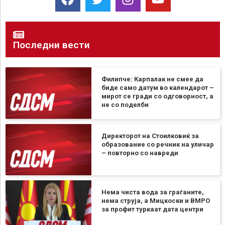
Последни вести
Филипче: Карпалак не смее да
биде само датум во календарот –
мирот се гради со одговорност, а
не со поделби
Директорот на Стоилковиќ за
образование со речник на уличар
– повторно со навреди
Нема чиста вода за граѓаните,
нема струја, а Мицкоски и ВМРО
за профит туркаат дата центри