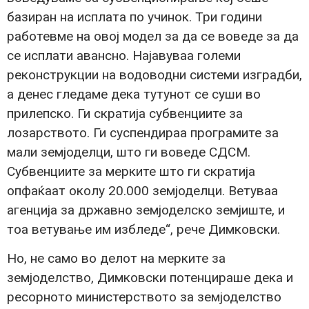
базиран на исплата по учинок. Три години
работевме на овој модел за да се воведе за да
се исплати авансно. Најавуваа големи
реконструкции на водоводни системи изградби,
а денес гледаме дека тутунот се суши во
прилепско. Ги скратија субвенциите за
лозарството. Ги суспендираа програмите за
мали земјоделци, што ги воведе СДСМ.
Субвенциите за мерките што ги скратија
опфаќаат околу 20.000 земјоделци. Ветуваа
агенција за државно земјоделско земјиште, и
тоа ветување им избледе“, рече Димковски.
Но, не само во делот на мерките за
земјоделство, Димковски потенцираше дека и
ресорното министерството за земјоделство