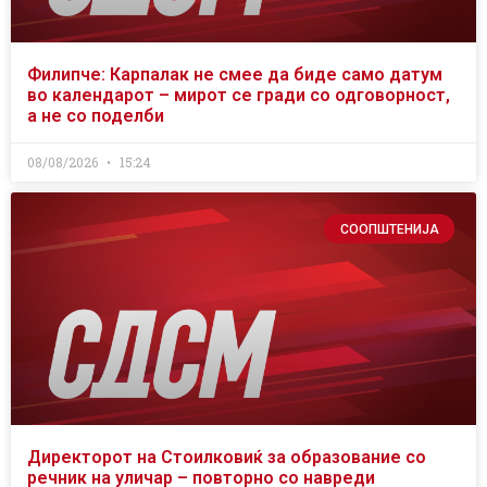
Филипче: Карпалак не смее да биде само датум
во календарот – мирот се гради со одговорност,
а не со поделби
08/08/2026
15:24
СООПШТЕНИЈА
Директорот на Стоилковиќ за образование со
речник на уличар – повторно со навреди