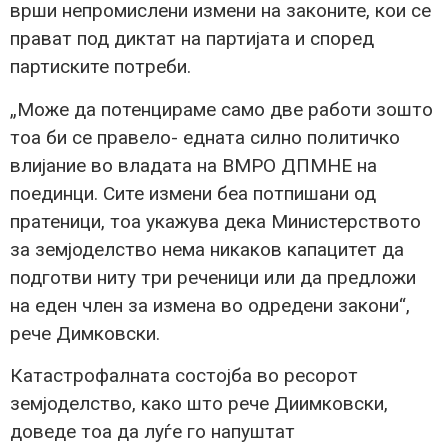
врши непромислени измени на законите, кои се
прават под диктат на партијата и според
партиските потреби.
„Може да потенцираме само две работи зошто
тоа би се правело- едната силно политичко
влијание во владата на ВМРО ДПМНЕ на
поединци. Сите измени беа потпишани од
пратеници, тоа укажува дека Министерството
за земјоделство нема никаков капацитет да
подготви ниту три реченици или да предложи
на еден член за измена во одредени закони“,
рече Димковски.
Катастрофалната состојба во ресорот
земјоделство, како што рече Диимковски,
доведе тоа да луѓе го напуштат