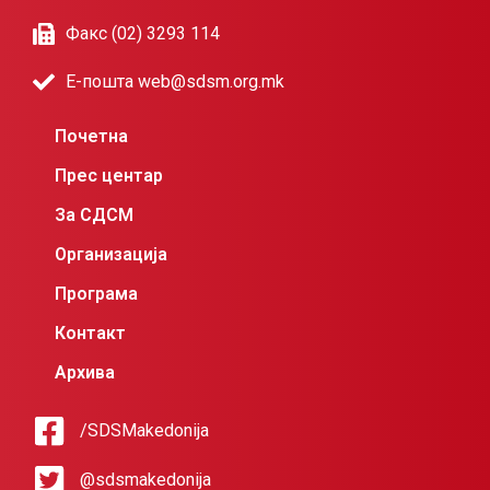
Факс (02) 3293 114
Е-пошта web@sdsm.org.mk
Почетна
Прес центар
За СДСМ
Организација
Програма
Контакт
Архива
/SDSMakedonija
@sdsmakedonija