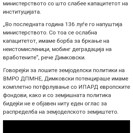
министерството со што слабее капацитетот на
институцијата.
„Во последната година 136 луѓе го напуштија
министерството. Со тоа се ослабна
капацитетот, имаме борба за бркање на
неистомисленици, мобинг деградација на
вработените“, рече Димковски.
Говорејќи за лошите земјоделски политики на
ВМРО ДПМНЕ, Димковски потенцираше имаме
комплетно потфрлување со ИПАРД европските
фондови, како и со земјишната политика
бидејќи не е објавен ниту еден оглас за
распределба на земјоделското земјиштето.