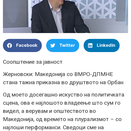
Facebook
Twitter
LinkedIn
Соопштение за јавност
Жерновски: Македонија со ВМРО-ДПМНЕ
стана тажна приказна во друштвото на Орбан
Од моето досегашно искуство на политичката
сцена, ова е најлошото владеење што сум го
видел, а верувам и општеството во
Македонија, од времето на плурализмот – со
најлоши перформанси. Сведоци сме на