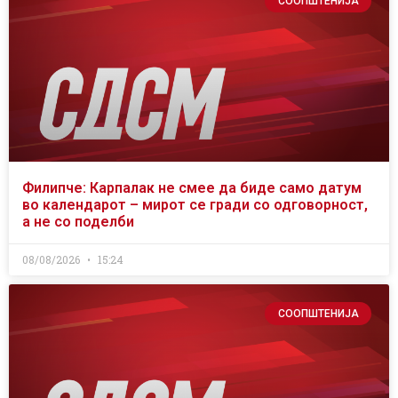
СООПШТЕНИЈА
Филипче: Карпалак не смее да биде само датум
во календарот – мирот се гради со одговорност,
а не со поделби
08/08/2026
15:24
СООПШТЕНИЈА