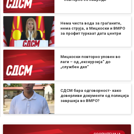
Нема чиста вода за граѓаните,
нема струја, а Мицкоски и ВМРО
за профит туркаат дата центри
Мицкоски повторно уловен во
лаги – од „екскурзија“ до
„службен дел“
СДСМ бара одговорност- како
доверливи документи од полиција
завршија во ВМРО?