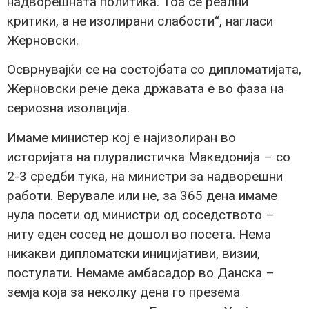
надворешната политика. Тоа се реални
критики, а не изолирани слабости“, нагласи
Жерновски.
Осврнувајќи се на состојбата со дипломатијата,
Жерновски рече дека државата е во фаза на
сериозна изолација.
Имаме министер кој е најизолиран во
историјата на плуралистичка Македонија – со
2-3 средби тука, на министри за надворешни
работи. Верувале или не, за 365 дена имаме
нула посети од министри од соседството –
ниту еден сосед не дошол во посета. Нема
никакви дипломатски иницијативи, визии,
постулати. Немаме амбасадор во Данска –
земја која за неколку дена го презема