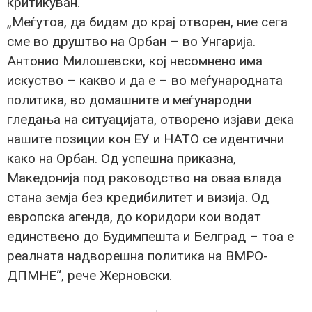
критикуван.
„Меѓутоа, да бидам до крај отворен, ние сега
сме во друштво на Орбан – во Унгарија.
Антонио Милошевски, кој несомнено има
искуство – какво и да е – во меѓународната
политика, во домашните и меѓународни
гледања на ситуацијата, отворено изјави дека
нашите позиции кон ЕУ и НАТО се идентични
како на Орбан. Од успешна приказна,
Македонија под раководство на оваа влада
стана земја без кредибилитет и визија. Од
европска агенда, до коридори кои водат
единствено до Будимпешта и Белград – тоа е
реалната надворешна политика на ВМРО-
ДПМНЕ“, рече Жерновски.