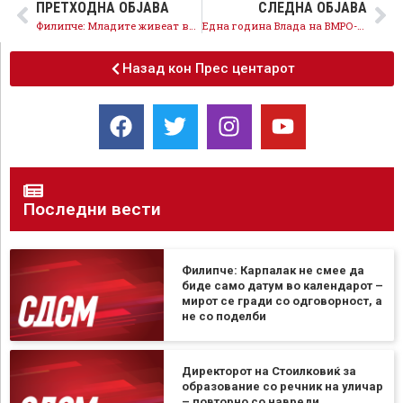
ПРЕТХОДНА ОБЈАВА
СЛЕДНА ОБЈАВА
Филипче: Младите живеат во држава каде што партиската книшка вреди повеќе од факултетска диплома
Една година Влада на ВМРО-ДПМНЕ: Македонија е понижена и нема европска иднина
Назад кон Прес центарот
Последни вести
Филипче: Карпалак не смее да
биде само датум во календарот –
мирот се гради со одговорност, а
не со поделби
Директорот на Стоилковиќ за
образование со речник на уличар
– повторно со навреди