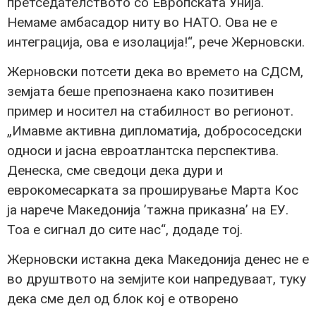
претседателството со Европската Унија.
Немаме амбасадор ниту во НАТО. Ова не е
интеграција, ова е изолација!“, рече Жерновски.
Жерновски потсети дека во времето на СДСМ,
земјата беше препознаена како позитивен
пример и носител на стабилност во регионот.
„Имавме активна дипломатија, добрососедски
односи и јасна евроатлантска перспектива.
Денеска, сме сведоци дека дури и
еврокомесарката за проширување Марта Кос
ја нарече Македонија ’тажна приказна’ на ЕУ.
Тоа е сигнал до сите нас“, додаде тој.
Жерновски истакна дека Македонија денес не е
во друштвото на земјите кои напредуваат, туку
дека сме дел од блок кој е отворено