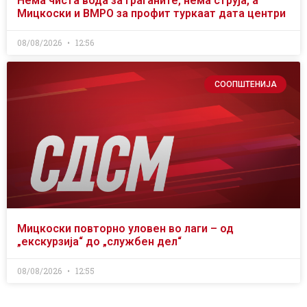
Нема чиста вода за граѓаните, нема струја, а
Мицкоски и ВМРО за профит туркаат дата центри
08/08/2026
12:56
СООПШТЕНИЈА
Мицкоски повторно уловен во лаги – од
„екскурзија“ до „службен дел“
08/08/2026
12:55