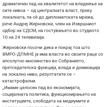
драматичен пад на квалитетот на владеење на
сите нивоа – од централната власт, преку
локалната, па сè до дипломатската мрежа,
рече Андреј Жерновски, член на Извршниот
одбор на СДСМ, на гостувањето во студиото
10 на 24 телевизија.
Жерновски посочи дека и покрај тоа што
ВМРО-ДПМНЕ ја има власта во своите раце со
апсолутно мнозинство во Собранието,
претседателска функција, влада и доминација
на локално ниво, резултатите се –
катастрофални.
„Имаме целосен пад во економијата,
социјалната политика, функционирањето на
институциите, слободата на медиумите и