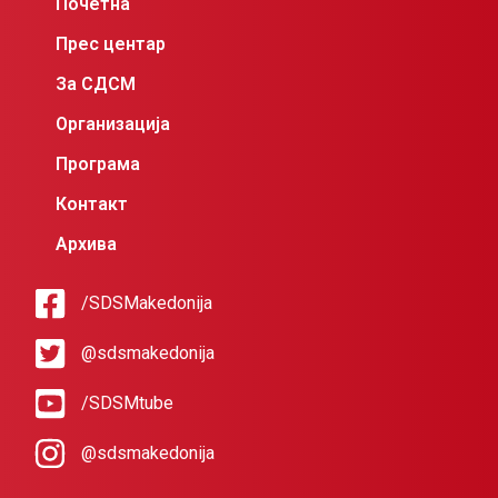
Почетна
Прес центар
За СДСМ
Организација
Програма
Контакт
Архива
/SDSMakedonija
@sdsmakedonija
/SDSMtube
@sdsmakedonija