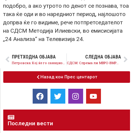
подобро, а ако утрото по денот се познава, тоа
така ќе оди и во наредниот период, најлошото
допрва ќе го видиме, рече потпретседателот
на СДСМ Методија Илиевски, во емисисијата
„24 Анализа“ на Телевизија 24.
ПРЕТХОДНА ОБЈАВА
СЛЕДНА ОБЈАВА
Петровска: Кој ќе го санкционира самоволието на службениците во Меѓуопштинскиоте центар во Скопје?
СДСМ: Спрема ли МВРО-ВМРО злоупотреби со личните карти пред избори?
Назад кон Прес центарот
Последни вести