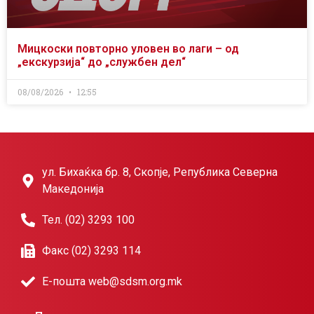
Мицкоски повторно уловен во лаги – од
„екскурзија“ до „службен дел“
08/08/2026
12:55
ул. Бихаќка бр. 8, Скопје, Република Северна
Македонија
Тел. (02) 3293 100
Факс (02) 3293 114
Е-пошта web@sdsm.org.mk