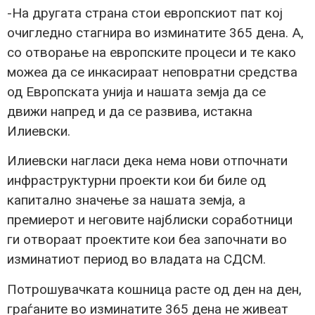
-На другата страна стои европскиот пат кој
очигледно стагнира во изминатите 365 дена. А,
со отворање на европските процеси и те како
можеа да се инкасираат неповратни средства
од Европската унија и нашата земја да се
движи напред и да се развива, истакна
Илиевски.
Илиевски нагласи дека нема нови отпочнати
инфраструктурни проекти кои би биле од
капитално значење за нашата земја, а
премиерот и неговите најблиски соработници
ги отвораат проектите кои беа започнати во
изминатиот период во владата на СДСМ.
Потрошувачката кошница расте од ден на ден,
граѓаните во изминатите 365 дена не живеат