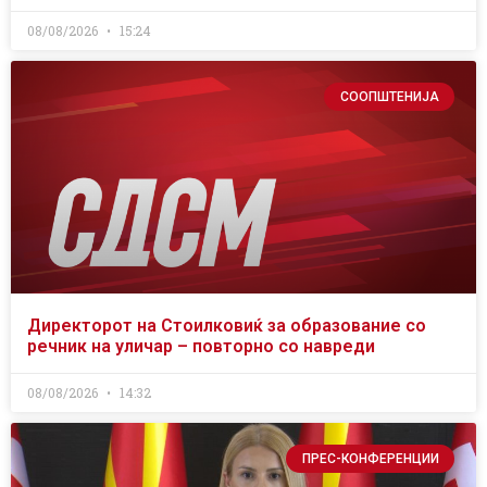
08/08/2026
15:24
СООПШТЕНИЈА
Директорот на Стоилковиќ за образование со
речник на уличар – повторно со навреди
08/08/2026
14:32
ПРЕС-КОНФЕРЕНЦИИ