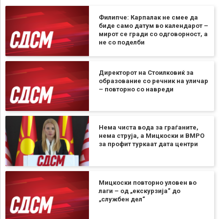
Филипче: Карпалак не смее да
биде само датум во календарот –
мирот се гради со одговорност, а
не со поделби
Директорот на Стоилковиќ за
образование со речник на уличар
– повторно со навреди
Нема чиста вода за граѓаните,
нема струја, а Мицкоски и ВМРО
за профит туркаат дата центри
Мицкоски повторно уловен во
лаги – од „екскурзија“ до
„службен дел“