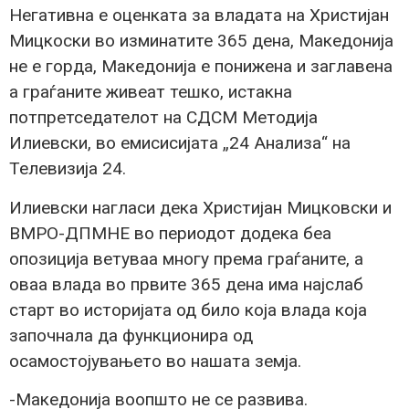
Негативна е оценката за владата на Христијан
Мицкоски во изминатите 365 дена, Македонија
не е горда, Македонија е понижена и заглавена
а граѓаните живеат тешко, истакна
потпретседателот на СДСМ Методија
Илиевски, во емисисијата „24 Анализа“ на
Телевизија 24.
Илиевски нагласи дека Христијан Мицковски и
ВМРО-ДПМНЕ во периодот додека беа
опозиција ветуваа многу према граѓаните, а
оваа влада во првите 365 дена има најслаб
старт во историјата од било која влада која
започнала да функционира од
осамостојувањето во нашата земја.
-Македонија воопшто не се развива.