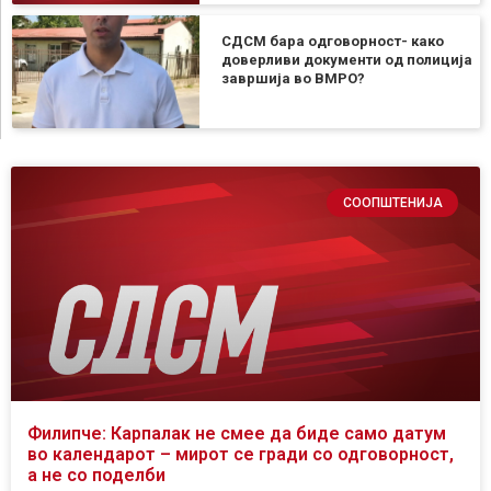
СДСМ бара одговорност- како
доверливи документи од полиција
завршија во ВМРО?
СООПШТЕНИЈА
Филипче: Карпалак не смее да биде само датум
во календарот – мирот се гради со одговорност,
а не со поделби