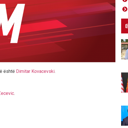
së është
Dimitar Kovacevski
.
Zecevic
.