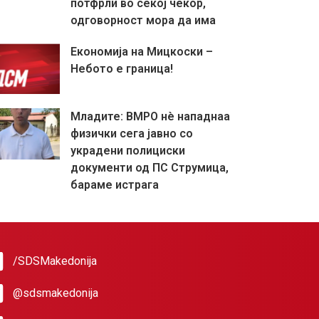
потфрли во секој чекор,
одговорност мора да има
Економија на Мицкоски –
Небото е граница!
Младите: ВМРО нè нападнаа
физички сега јавно со
украдени полициски
документи од ПС Струмица,
бараме истрага
/SDSMakedonija
@sdsmakedonija