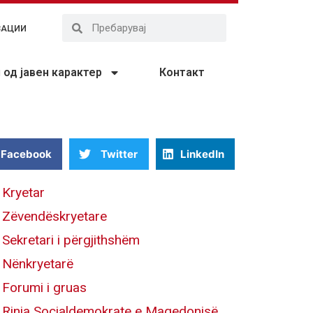
ЗАЦИИ
од јавен карактер
Контакт
Facebook
Twitter
LinkedIn
Kryetar
Zëvendëskryetare
Sekretari i përgjithshëm
Nënkryetarë
Forumi i gruas
Rinia Socialdemokrate e Maqedonisë