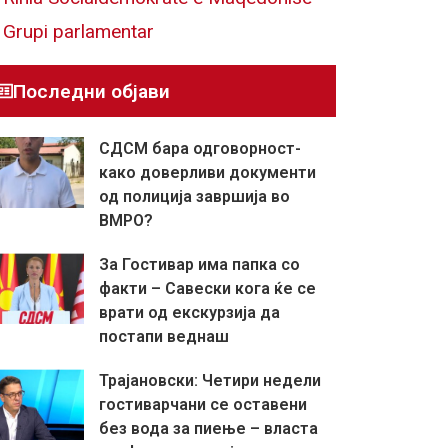
Grupi parlamentar
Последни објави
СДСМ бара одговорност-
како доверливи документи
од полиција завршија во
ВМРО?
За Гостивар има папка со
факти – Савески кога ќе се
врати од екскурзија да
постапи веднаш
Трајановски: Четири недели
гостиварчани се оставени
без вода за пиење – власта