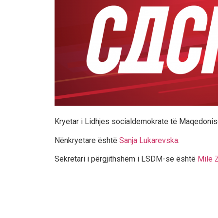
Kryetar i Lidhjes socialdemokrate të Maqedoni
Nënkryetare është
Sanja Lukarevska
.
Sekretari i përgjithshëm i LSDM-së është
Mile 