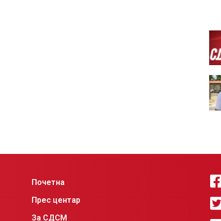
Почетна
Прес центар
За СДСМ