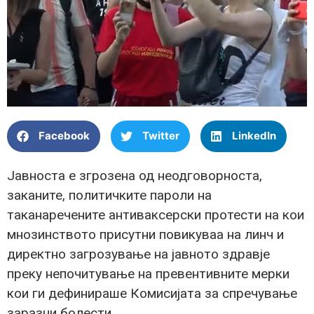
Facebook
Twitter
LinkedIn
Јавноста е згрозена од неодговорноста,
заканите, политичките пароли на
таканаречените антиваксерски протести на кои
мнозинството присутни повикуваа на линч и
директно загрозување на јавното здравје
преку непочитување на превентивните мерки
кои ги дефинираше Комисијата за спречување
заразни болести.