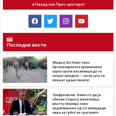
Назад кон Прес центарот
Последни вести
(Видео) Во Ново Село
Организираната криминална
група прати насилници да ги
тепаат младите – затоа што се
плашат од вистината!
Трифуновски: Наместо да ја
обнови старата железница,
власта планира ново
задолжување од 2,5 милијарди
евра на грбот на граѓаните