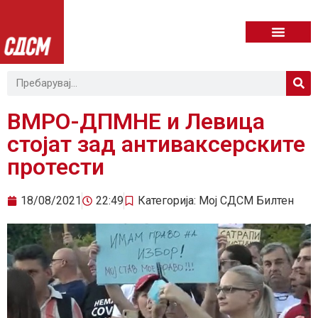
ВМРО-ДПМНЕ и Левица
стојат зад антиваксерските
протести
18/08/2021
22:49
Категорија:
Мој СДСМ Билтен