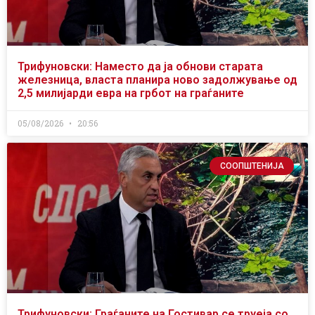
Трифуновски: Наместо да ја обнови старата
железница, власта планира ново задолжување од
2,5 милијарди евра на грбот на граѓаните
05/08/2026
20:56
СООПШТЕНИЈА
Трифуновски: Граѓаните на Гостивар се труеја со