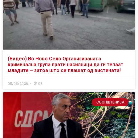
(Видео) Во Ново Село Организираната
криминална група прати насилници да ги тепаат
младите – затоа што се плашат од вистината!
05/08/2026
21:08
СООПШТЕНИЈА