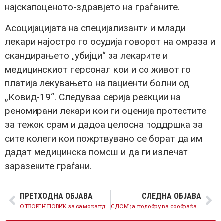
најскапоценото-здравјето на граѓаните.
Асоцијацијата на специјализанти и млади
лекари најостро го осудија говорот на омраза и
скандирањето „убијци“ за лекарите и
медицинскиот персонал кои и со живот го
платија лекувањето на пациенти болни од
„Ковид-19“. Следуваа серија реакции на
реномирани лекари кои ги оценија протестите
за тежок срам и дадоа целосна поддршка за
сите колеги кои пожртвувано се борат да им
дадат медицинска помош и да ги излечат
заразените граѓани.
ПРЕТХОДНА ОБЈАВА
СЛЕДНА ОБЈАВА
ОТВОРЕН ПОВИК за самокандидирање на кандидати за советници во општините и советот на град Скопје за локалните избори 2021 година
СДСМ ја подобрува сообраќајната мрежа, реконструирани улици и булевари