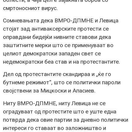
смртоносниот вирус.
Сомневањата дека ВМРО-ДПМНЕ и Левица
стојат зад антиваксерските протести се
оправдани бидејќи нивните ставови дека
заштитните мерки што се применуваат во
целиот демократски западен свет се
недемократски беа став и на протестантите.
Дел од протестантите скандираа и „ќе го
бутнеме режимот“, што се политички пароли
својствени за Мицкоски и Апасиев.
Ниту ВМРО-ДПМНЕ, ниту Левица не се
оградуваат од протестите што е уште една
потврда дека овие партии за дневно политички
интереси го ставаат во заложништво и