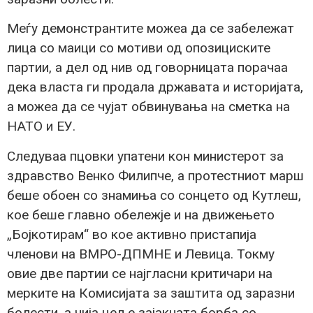
Меѓу демонстрантите можеа да се забележат
лица со маици со мотиви од опозициските
партии, а дел од нив од говорницата порачаа
дека власта ги продала државата и историјата,
а можеа да се чујат обвинувања на сметка на
НАТО и ЕУ.
Следуваа пцовки упатени кон министерот за
здравство Венко Филипче, а протестниот марш
беше обоен со знамиња со сонцето од Кутлеш,
кое беше главно обележје и на движењето
„Бојкотирам“ во кое активно пристапија
членови на ВМРО-ДПМНЕ и Левица. Токму
овие две партии се најгласни критичари на
мерките на Комисијата за заштита од заразни
болести, а чија цел е зајакната борба со