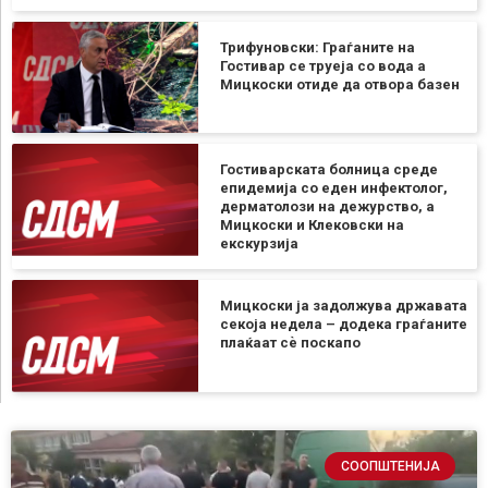
Трифуновски: Граѓаните на
Гостивар се труеја со вода а
Мицкоски отиде да отвора базен
Гостиварската болница среде
епидемија со еден инфектолог,
дерматолози на дежурство, а
Мицкоски и Клековски на
екскурзија
Мицкоски ја задолжува државата
секоја недела – додека граѓаните
плаќаат сѐ поскапо
СООПШТЕНИЈА