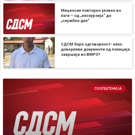
Мицкоски повторно уловен во
лаги – од „екскурзија“ до
„службен дел“
СДСМ бара одговорност- како
доверливи документи од полиција
завршија во ВМРО?
СООПШТЕНИЈА