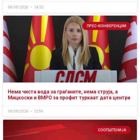
08/08/2026
14:32
ПРЕС-КОНФЕРЕНЦИИ
Нема чиста вода за граѓаните, нема струја, а
Мицкоски и ВМРО за профит туркаат дата центри
08/08/2026
12:56
СООПШТЕНИЈА