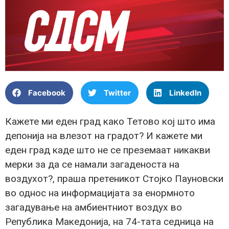
Facebook
Twitter
LinkedIn
Кажете ми еден град како Тетово кој што има
депонија на влезот на градот? И кажете ми
еден град каде што не се преземаат никакви
мерки за да се намали загаденоста на
воздухот?, праша претеникот Стојко Пауновски
во однос на информацијата за енормното
загадување на амбиентниот воздух во
Република Македонија, на 74-тата седница на