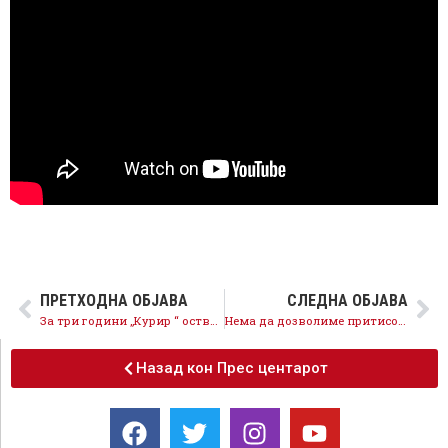
ПРЕТХОДНА ОБЈАВА
СЛЕДНА ОБЈАВА
За три години „Курир “ остварил приходи од над 1,3 милиони евра
Нема да дозволиме притисоци и закани за земјоделците, ќе следува одговорност
Назад кон Прес центарот