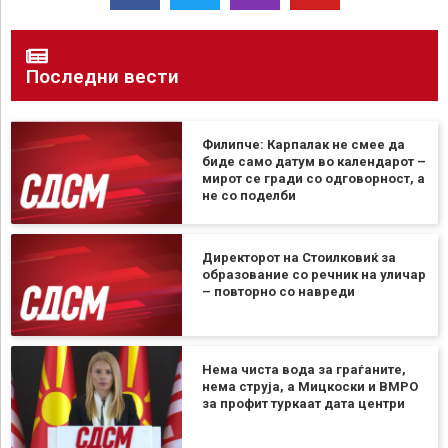
Последни вести
Филипче: Карпалак не смее да
биде само датум во календарот –
мирот се гради со одговорност, а
не со поделби
Директорот на Стоилковиќ за
образование со речник на уличар
– повторно со навреди
Нема чиста вода за граѓаните,
нема струја, а Мицкоски и ВМРО
за профит туркаат дата центри