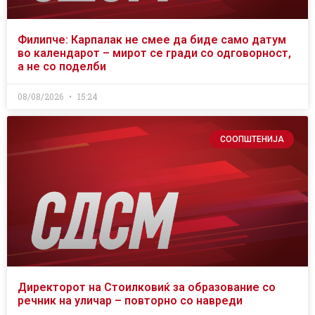
Филипче: Карпалак не смее да биде само датум
во календарот – мирот се гради со одговорност,
а не со поделби
08/08/2026
15:24
СООПШТЕНИЈА
Директорот на Стоилковиќ за образование со
речник на уличар – повторно со навреди