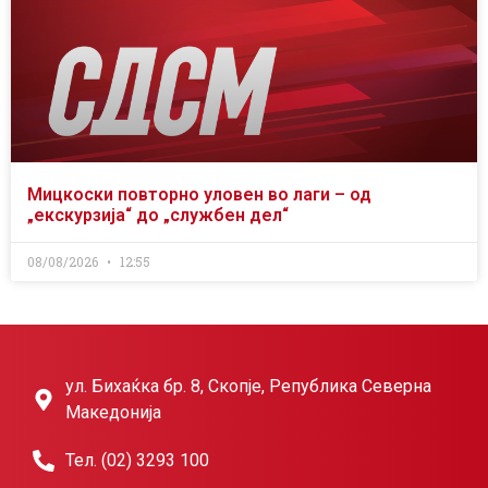
Мицкоски повторно уловен во лаги – од
„екскурзија“ до „службен дел“
08/08/2026
12:55
ул. Бихаќка бр. 8, Скопје, Република Северна
Македонија
Тел. (02) 3293 100