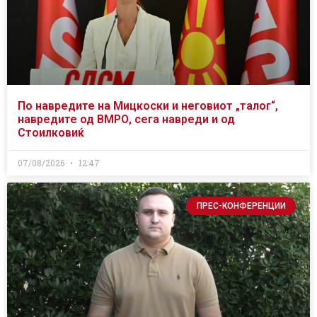
По навредите на Мицкоски и неговиот „талог“,
навредите од ВМРО, сега навреди и од
Стоилковиќ
07/08/2026
12:47
ПРЕС-КОНФЕРЕНЦИИ