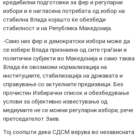
кредибилни подготовки за фер и регуларни
избори и е нагласена потребата од избор на
стабилна Влада којашто ќе обезбеди
стабилност и на Република Македонија.
-Само низ фер и демократски избори може да
се избере Влада признаена од сите граѓани и
политички субјекти во Македонија и само таква
Влада ќе овозможи нормализација на
институциите, стабилизација на државата и
справување со актуелните предизвици. Без
прочистен Избирачки список и обезбедување
услови за објективно известување од
медиумите не се можни регуларни избори, рече
претседателот Заев.
Тој соопшти дека СДСМ верува во независната