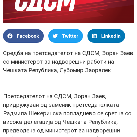
Facebook
Twitter
LinkedIn
Средба на претседателот на СДСМ, Зоран Заев
со министерот за надворешни работи на
Чешката Република, Лубомир Заоралек
Претседателот на СДСМ, Зоран Заев,
придружуван од заменик претседателката
Радмила Шекеринска попладнево се сретна со
висока делегација од Чешката Република,
предводена од министерот за надворешни