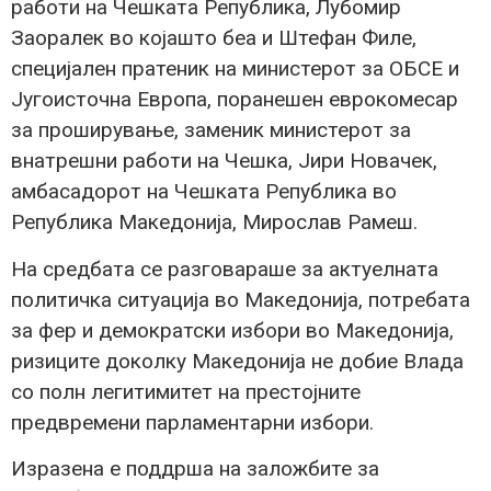
работи на Чешката Република, Лубомир
Заоралек во којашто беа и Штефан Филе,
специјален пратеник на министерот за ОБСЕ и
Југоисточна Европа, поранешен еврокомесар
за проширување, заменик министерот за
внатрешни работи на Чешка, Јири Новачек,
амбасадорот на Чешката Република во
Република Македонија, Мирослав Рамеш.
На средбата се разговараше за актуелната
политичка ситуација во Македонија, потребата
за фер и демократски избори во Македонија,
ризиците доколку Македонија не добие Влада
со полн легитимитет на престојните
предвремени парламентарни избори.
Изразена е поддрша на заложбите за