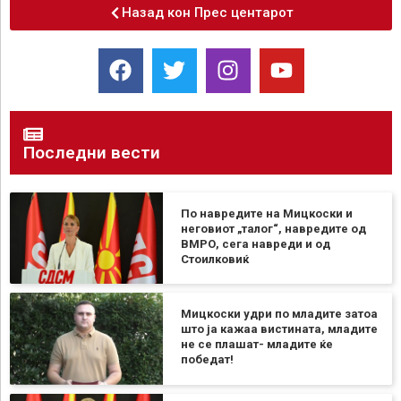
Назад кон Прес центарот
Последни вести
По навредите на Мицкоски и
неговиот „талог“, навредите од
ВМРО, сега навреди и од
Стоилковиќ
Мицкоски удри по младите затоа
што ја кажаа вистината, младите
не се плашат- младите ќе
победат!