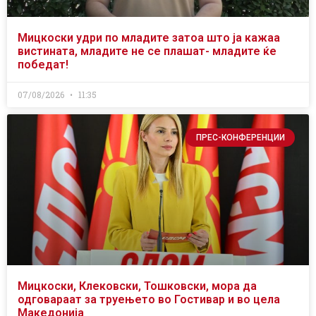
Мицкоски удри по младите затоа што ја кажаа
вистината, младите не се плашат- младите ќе
победат!
07/08/2026
11:35
ПРЕС-КОНФЕРЕНЦИИ
Мицкоски, Клековски, Тошковски, мора да
одговараат за труењето во Гостивар и во цела
Македонија