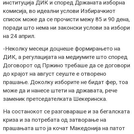
институција ДИК и според Држаната изборна
комисија, во идеални услови Избирачкиот
список може да се прочисти межу 85 и 90 дена,
поради што нема ни законски услови за избори
на 24 април.
-Неколку месеци доцнеше формирањето на
ДИК, а регулацијата на медиумите што според
Договорот од Пржино требаше да се договори
до крајот на август сеуште е отворено
прашање. Доколку изборите не бидат фер, тоа
може да и нанесе штети на државата, рече
заменик претседателката Шекеринска.
На состанокот се разговараше и за бегалската
криза и за потребата од затворање на
прашањата што ја кочат Македонија на патот