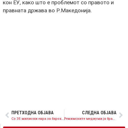
кон ЕУ, како што е проблемот со правото и
правната држава во Р.Македонија.
ПРЕТХОДНА ОБЈАВА
СЛЕДНА ОБЈАВА
Со 35 милиони евра за барок можеше да се реши проблемот со загадувањето
Режимските медиуми ја бранат власта во заминување