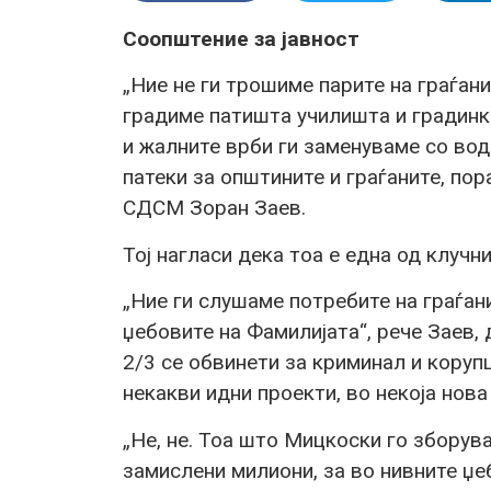
Соопштение за јавност
„Ние не ги трошиме парите на граѓани
градиме патишта училишта и градинк
и жалните врби ги заменуваме со вод
патеки за општините и граѓаните, пор
СДСМ Зоран Заев.
Тој нагласи дека тоа е една од клуч
„Ние ги слушаме потребите на граѓани
џебовите на Фамилијата“, рече Заев
2/3 се обвинети за криминал и коруп
некакви идни проекти, во некоја нова
„Не, не. Тоа што Мицкоски го зборува
замислени милиони, за во нивните џеб