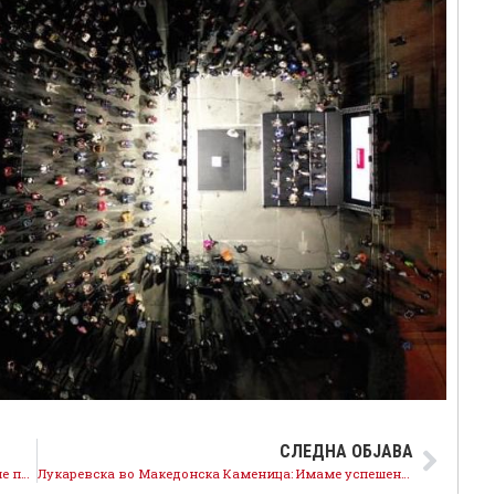
СЛЕДНА ОБЈАВА
Заев од Велес: НАТО е и инвестиции, да продолжиме по вистинскиот пат на развојот, да заокружиме број 12 за „Најдоброто“!
Лукаревска во Македонска Каменица: Имаме успешен попис, имаме план за развој, имаме добри проекти, го имаме „Најдоброто“