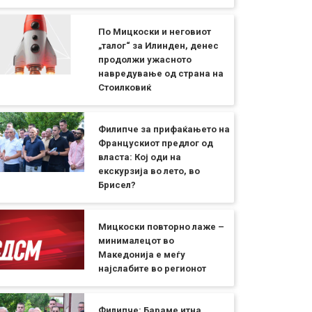
По Мицкоски и неговиот
„талог“ за Илинден, денес
продолжи ужасното
навредување од страна на
Стоилковиќ
Филипче за прифаќањето на
Францускиот предлог од
власта: Кој оди на
екскурзија во лето, во
Брисел?
Мицкоски повторно лаже –
минималецот во
Македонија е меѓу
најслабите во регионот
Филипче: Бараме итна