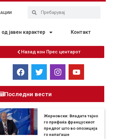
ЗАЦИИ
од јавен карактер
Контакт
Назад кон Прес центарот
Последни вести
Жерновски: Владата тајно
го прифаќа францускиот
предлог што во опозиција
го напаѓаше