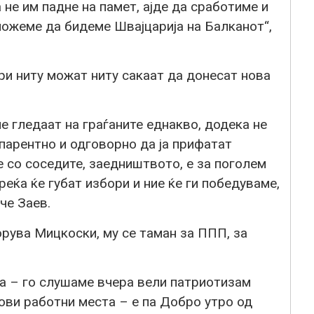
 не им падне на памет, ајде да сработиме и
 можеме да бидеме Швајцарија на Балканот“,
ри ниту можат ниту сакаат да донесат нова
е гледаат на граѓаните еднакво, додека не
спарентно и одговорно да ја прифатат
 со соседите, заедништвото, е за поголем
реќа ќе губат избори и ние ќе ги победуваме,
че Заев.
орува Мицкоски, му се таман за ППП, за
ва – го слушаме вчера вели патриотизам
нови работни места – е па Добро утро од