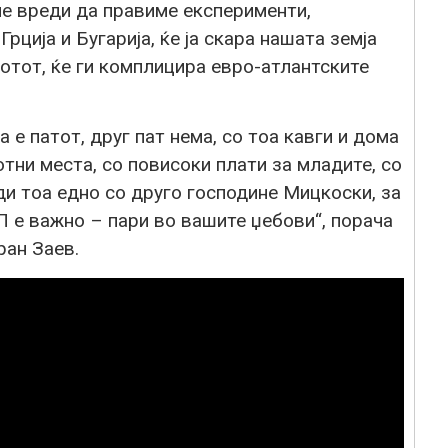
не вреди да правиме експерименти,
рција и Бугарија, ќе ја скара нашата земја
вотот, ќе ги комплицира евро-атлантските
 е патот, друг пат нема, со тоа кавги и дома
отни места, со повисоки плати за младите, со
ди тоа едно со друго господине Мицкоски, за
е важно – пари во вашите џебови“, порача
ан Заев.