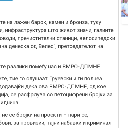
те на лажен барок, камен и бронза, туку
и, инфраструктура што живот значи, галиите
оводи, пречистителни станици, велосипедски
ача денеска од Велес“, претседателот на
ните разлики помеѓу нас и ВМРО-ДПМНЕ.
те, тие го слушаат Груевски и ги полнеа
, додавајќи дека ова ВМРО-ДПМНЕ, од кое
ција, се расфрлува со петоцифрени бројки за
 иднина.
 не се бројки на проекти – пари се,
ови, за провизии, тајни набавки и криминал