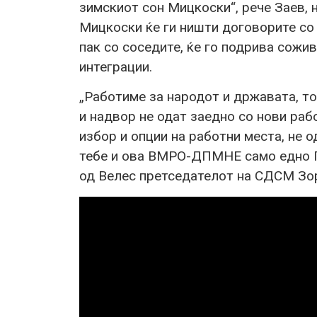
зимскиот сон Мицкоски“, рече Заев, 
Мицкоски ќе ги ништи договорите со Г
пак со соседите, ќе го подрива сожи
интеграции.
„Работиме за народот и државата, тоа
и надвор не одат заедно со нови раб
избор и опции на работни места, не о
тебе и ова ВМРО-ДПМНЕ само едно П 
од Велес претседателот на СДСМ Зор