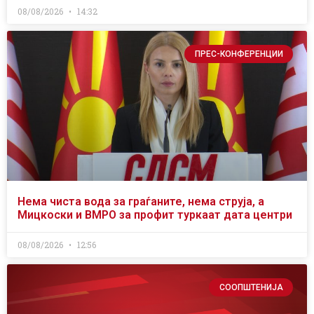
08/08/2026
14:32
ПРЕС-КОНФЕРЕНЦИИ
Нема чиста вода за граѓаните, нема струја, а
Мицкоски и ВМРО за профит туркаат дата центри
08/08/2026
12:56
СООПШТЕНИЈА