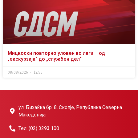
Мицкоски повторно уловен во лаги – од
„екскурзија“ до „службен дел“
08/08/2026
12:55
ул. Бихаќка бр. 8, Скопје, Република Северна
Македонија
Тел. (02) 3293 100