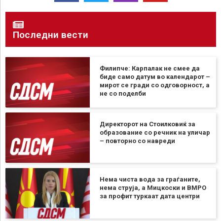
Последни вести
Филипче: Карпалак не смее да
биде само датум во календарот –
мирот се гради со одговорност, а
не со поделби
Директорот на Стоилковиќ за
образование со речник на уличар
– повторно со навреди
Нема чиста вода за граѓаните,
нема струја, а Мицкоски и ВМРО
за профит туркаат дата центри