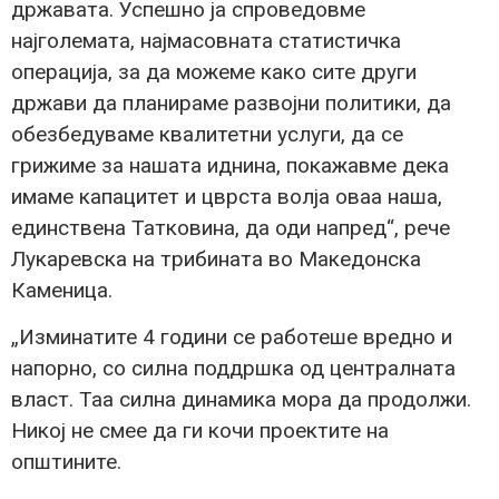
државата. Успешно ја спроведовме
најголемата, најмасовната статистичка
операција, за да можеме како сите други
држави да планираме развојни политики, да
обезбедуваме квалитетни услуги, да се
грижиме за нашата иднина, покажавме дека
имаме капацитет и цврста волја оваа наша,
единствена Татковина, да оди напред“, рече
Лукаревска на трибината во Македонска
Каменица.
„Изминатите 4 години се работеше вредно и
напорно, со силна поддршка од централната
власт. Таа силна динамика мора да продолжи.
Никој не смее да ги кочи проектите на
општините.