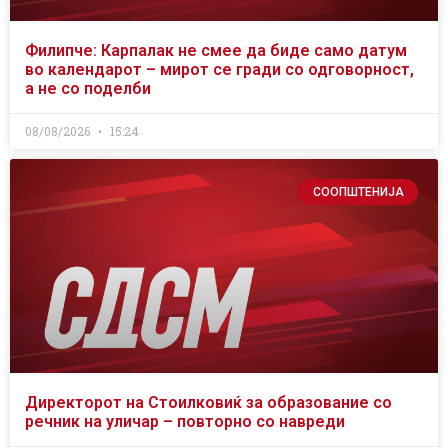
Филипче: Карпалак не смее да биде само датум
во календарот – мирот се гради со одговорност,
а не со поделби
08/08/2026
15:24
СООПШТЕНИЈА
Директорот на Стоилковиќ за образование со
речник на уличар – повторно со навреди