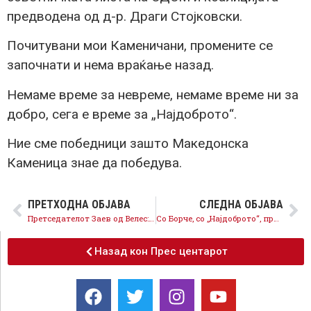
предводена од д-р. Драги Стојковски.
Почитувани мои Каменичани, промените се
започнати и нема враќање назад.
Немаме време за невреме, немаме време ни за
добро, сега е време за „Најдоброто“.
Ние сме победници зашто Македонска
Каменица знае да победува.
ПРЕТХОДНА ОБЈАВА
СЛЕДНА ОБЈАВА
Претседателот Заев од Велес: Ние ги слушаме потребите на граѓаните, ВМРО-ДПМНЕ го слушаат Груевски и сакаат да се врати минатото
Со Борче, со „Најдоброто“, продолжува развојот на Гази Баба
Назад кон Прес центарот