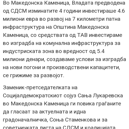
Во Македонска Каменица, Владата предводена
од СДСМ изминатите 4 години инвестираше 4.6
милиони евра во развој на 7 километри патна
инфраструктура на Општина Македонска
Каменица, со средствата од ТАВ инвестираме
во изградба на комунална инфраструктура за
индустриската зона во вредност од 5.4
милиони денари, создаваме услови за изградба
на нови погони и производствени капацитети,
се грижиме за развојот.
Заменик-претседателката на
Социјалдемократскиот сојуз Сања Лукаревска
во Македонска Каменица ги повика граѓаните
да гласаат за актуелната и идна
градоначалничка, Соња Стаменкова и за
советничката листа на СДСМ и коалицијата