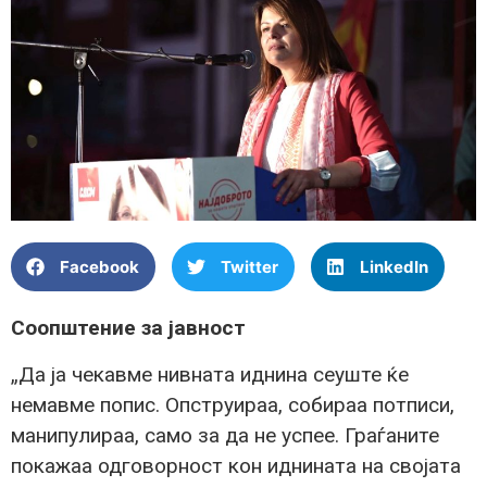
Facebook
Twitter
LinkedIn
Соопштение за јавност
„Да ја чекавме нивната иднина сеуште ќе
немавме попис. Опструираа, собираа потписи,
манипулираа, само за да не успее. Граѓаните
покажаа одговорност кон иднината на својата