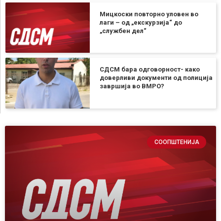
Мицкоски повторно уловен во
лаги – од „екскурзија“ до
„службен дел“
СДСМ бара одговорност- како
доверливи документи од полиција
завршија во ВМРО?
СООПШТЕНИЈА