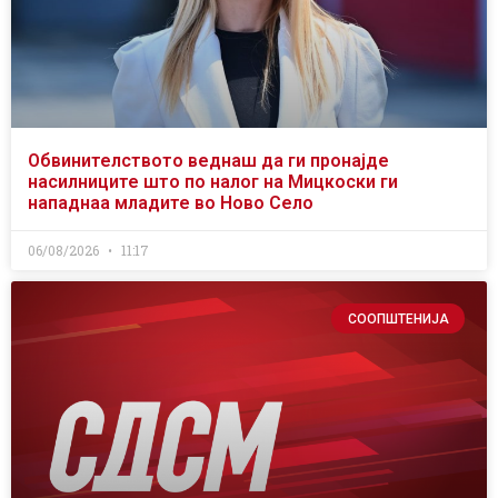
Обвинителството веднаш да ги пронајде
насилниците што по налог на Мицкоски ги
нападнаа младите во Ново Село
06/08/2026
11:17
СООПШТЕНИЈА