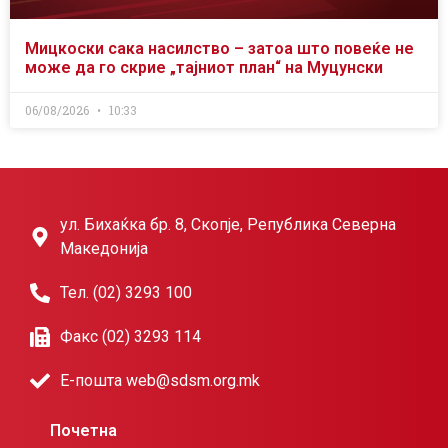
Мицкоски сака насилство – затоа што повеќе не
може да го скрие „тајниот план“ на Муцунски
06/08/2026
10:33
ул. Бихаќка бр. 8, Скопје, Република Северна
Македонија
Тел. (02) 3293 100
Факс (02) 3293 114
Е-пошта web@sdsm.org.mk
Почетна