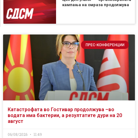
кампања на омраза продолжува
ПРЕС-КОНФЕРЕНЦИИ
Катастрофата во Гостивар продолжува –во
водата има бактерии, а резултатите дури на 20
август
06/08/2026
11:49