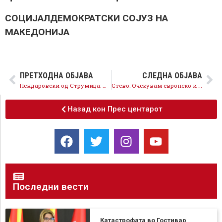
​СОЦИЈАЛДЕМОКРАТСКИ СОЈУЗ НА
МАКЕДОНИЈА
ПРЕТХОДНА ОБЈАВА
СЛЕДНА ОБЈАВА
Пендаровски од Струмица: Мојот концепт обединува и води напред, отфрлам било какви поделби, нудам заедништво
Стево: Очекувам европско и одговорно однесување од сите учесници во изборниот процес
Назад кон Прес центарот
Последни вести
Катастрофата во Гостивар