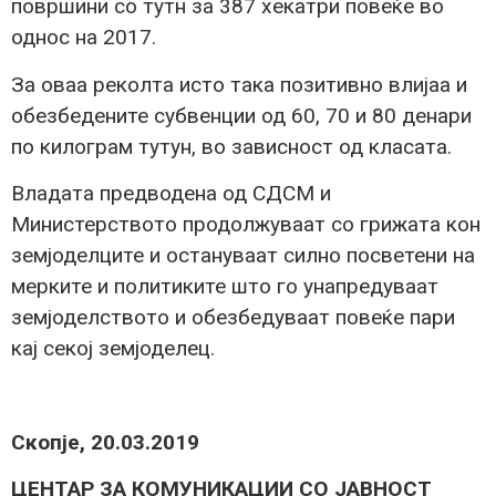
површини со тутн за 387 хекатри повеќе во
однос на 2017.
За оваа реколта исто така позитивно влијаа и
обезбедените субвенции од 60, 70 и 80 денари
по килограм тутун, во зависност од класата.
Владата предводена од СДСМ и
Министерството продолжуваат со грижата кон
земјоделците и остануваат силно посветени на
мерките и политиките што го унапредуваат
земјоделството и обезбедуваат повеќе пари
кај секој земјоделец.
Скопје, 20
.03.2019
​ЦЕНТАР ЗА КОМУНИКАЦИИ СО ЈАВНОСТ