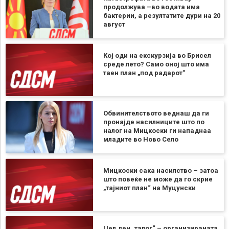
продолжува –во водата има
бактерии, а резултатите дури на 20
август
Кој оди на екскурзија во Брисел
среде лето? Само оној што има
таен план „под радарот“
Обвинителството веднаш да ги
пронајде насилниците што по
налог на Мицкоски ги нападнаа
младите во Ново Село
Мицкоски сака насилство – затоа
што повеќе не може да го скрие
„тајниот план“ на Муцунски
Цел ден „талог“ – организираната