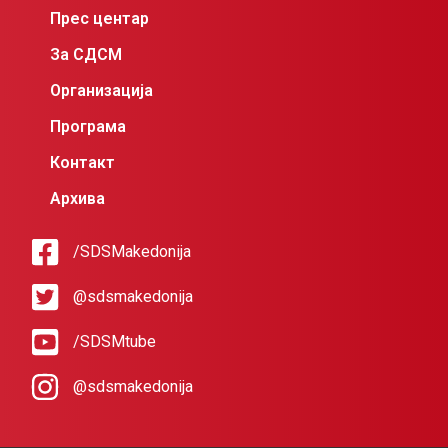
Прес центар
За СДСМ
Организација
Програма
Контакт
Архива
/SDSMakedonija
@sdsmakedonija
/SDSMtube
@sdsmakedonija