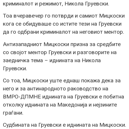
криминалот и режимот, Никола Груевски.
Тоа вчеравечер го потврди и самиот Мицкоски
кога се обидуваше со истите тези на Груевски
да го одбрани криминалот на неговиот ментор.
Антизападниот Мицкоски призна за средбите
со својот ментор Груевски и разговорите на
заедничка тема – иднината на Никола
Груевски.
Со тоа, Мицкоски уште еднаш покажа дека за
него и за антинародното раководство на
ВМРО-ДПМНЕ иднината на Груевски е побитна
отколку иднината на Македонија и нејзините
граѓани.
Судбината на Груевски е иднината на Мицкоски.