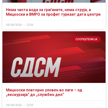
Нема чиста вода за граѓаните, нема струја, а
Мицкоски и ВМРО за профит туркаат дата центри
08/08/2026
12:56
СООПШТЕНИЈА
Мицкоски повторно уловен во лаги – од
„екскурзија“ до „службен дел“
08/08/2026
12:55