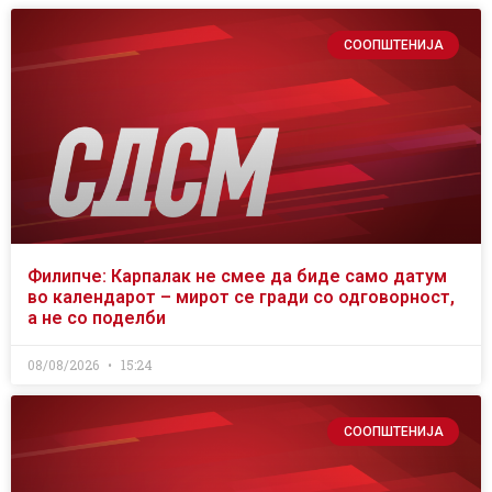
СООПШТЕНИЈА
Филипче: Карпалак не смее да биде само датум
во календарот – мирот се гради со одговорност,
а не со поделби
08/08/2026
15:24
СООПШТЕНИЈА