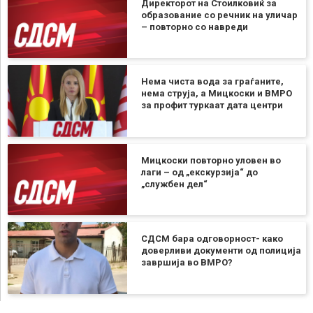
Директорот на Стоилковиќ за
образование со речник на уличар
– повторно со навреди
Нема чиста вода за граѓаните,
нема струја, а Мицкоски и ВМРО
за профит туркаат дата центри
Мицкоски повторно уловен во
лаги – од „екскурзија“ до
„службен дел“
СДСМ бара одговорност- како
доверливи документи од полиција
завршија во ВМРО?