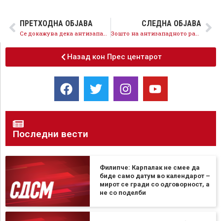
ПРЕТХОДНА ОБЈАВА
СЛЕДНА ОБЈАВА
Се докажува дека антизападното раководство на ВМРО-ДПМНЕ и Мицкоски ја имаат истата матрица на Груевски, затоа се против НАТО и ЕУ
Зошто на антизападното раководство на ВМРО-ДПМНЕ му пречи праведно оданочување и зголемена социјална помош за 300 отсто
Назад кон Прес центарот
Последни вести
Филипче: Карпалак не смее да
биде само датум во календарот –
мирот се гради со одговорност, а
не со поделби