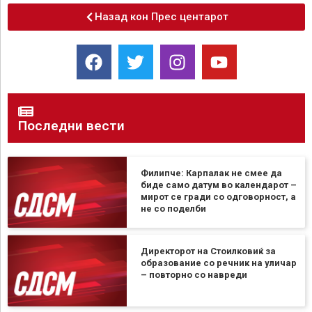
Назад кон Прес центарот
Последни вести
Филипче: Карпалак не смее да
биде само датум во календарот –
мирот се гради со одговорност, а
не со поделби
Директорот на Стоилковиќ за
образование со речник на уличар
– повторно со навреди