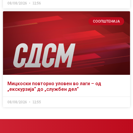
08/08/2026
12:56
СООПШТЕНИЈА
Мицкоски повторно уловен во лаги – од
„екскурзија“ до „службен дел“
08/08/2026
12:55