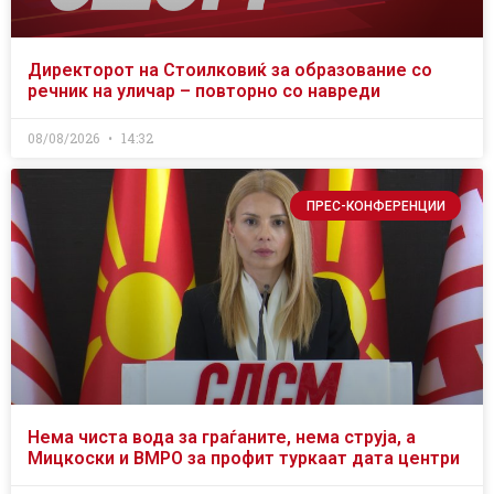
Директорот на Стоилковиќ за образование со
речник на уличар – повторно со навреди
08/08/2026
14:32
ПРЕС-КОНФЕРЕНЦИИ
Нема чиста вода за граѓаните, нема струја, а
Мицкоски и ВМРО за профит туркаат дата центри