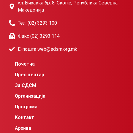
ул. Бихаќка бр. 8, Скопје, Република Северна
Македонија
Тел. (02) 3293 100
Факс (02) 3293 114
Е-пошта web@sdsm.org.mk
Почетна
Прес центар
За СДСМ
Организација
Програма
Контакт
Архива