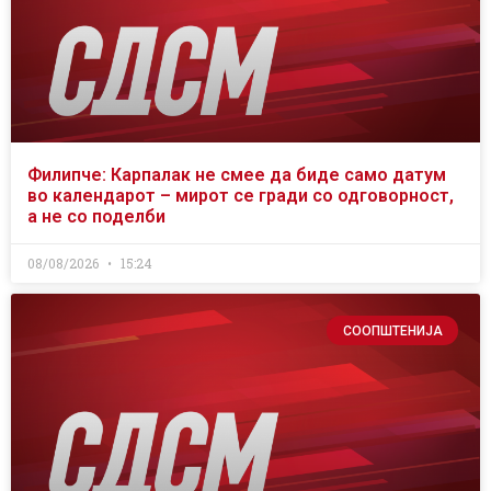
Филипче: Карпалак не смее да биде само датум
во календарот – мирот се гради со одговорност,
а не со поделби
08/08/2026
15:24
СООПШТЕНИЈА