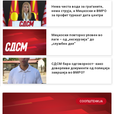
Нема чиста вода за граѓаните,
нема струја, а Мицкоски и ВМРО
за профит туркаат дата центри
Мицкоски повторно уловен во
лаги – од „екскурзија“ до
„службен дел“
СДСМ бара одговорност- како
доверливи документи од полиција
завршија во ВМРО?
СООПШТЕНИЈА