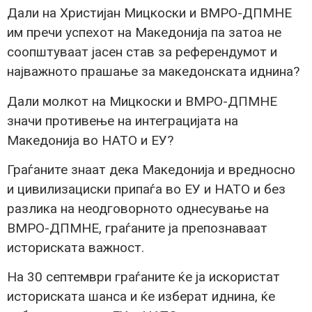
Дали на Христијан Мицкоски и ВМРО-ДПМНЕ
им пречи успехот на Македонија па затоа не
соопштуваат јасен став за референдумот и
најважното прашање за македонската иднина?
Дали молкот на Мицкоски и ВМРО-ДПМНЕ
значи противење на интеграцијата на
Македонија во НАТО и ЕУ?
Граѓаните знаат дека Македонија и вредносно
и цивилизациски припаѓа во ЕУ и НАТО и без
разлика на неодговорното однесување на
ВМРО-ДПМНЕ, граѓаните ја препознаваат
историската важност.
На 30 септември граѓаните ќе ја искористат
историската шанса и ќе изберат иднина, ќе