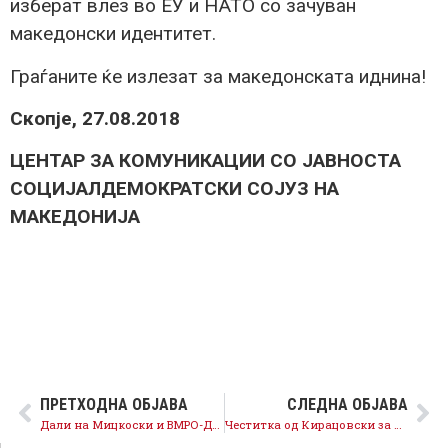
изберат влез во ЕУ и НАТО со зачуван
македонски идентитет.
Граѓаните ќе излезат за македонската иднина!
Скопје, 27.08.2018
ЦЕНТАР ЗА КОМУНИКАЦИИ СО ЈАВНОСТА
СОЦИЈАЛДЕМОКРАТСКИ СОЈУЗ НА
МАКЕДОНИЈА
ПРЕТХОДНА ОБЈАВА
СЛЕДНА ОБЈАВА
Дали на Мицкоски и ВМРО-ДПМНЕ им пречи напредокот на Македонија кон ЕУ и НАТО па затоа не соопштуваат став за референдумот?
Честитка од Кирацовски за Успение на Пресвета Богородица: Jа потврдуваме определбата за меѓусебно почитување и заеднички напредок