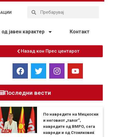
ЗАЦИИ
од јавен карактер
Контакт
Назад кон Прес центарот
Последни вести
По навредите на Мицкоски
и неговиот „талог“,
навредите од ВМРО, сега
навреди и од Стоилковиќ