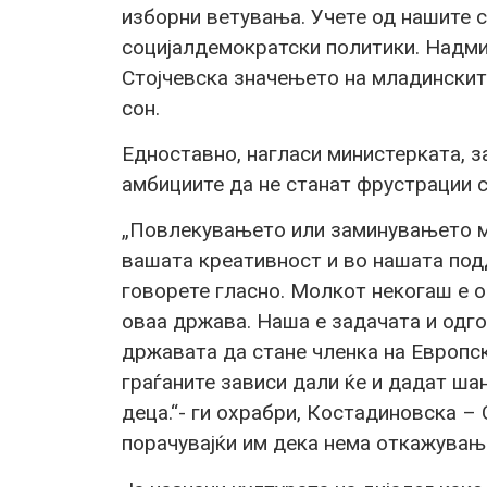
изборни ветувања. Учете од нашите 
социјалдемократски политики. Надми
Стојчевска значењето на младинскит
сон.
Едноставно, нагласи министерката, з
амбициите да не станат фрустрации 
„Повлекувањето или заминувањето мо
вашата креативност и во нашата под
говорете гласно. Молкот некогаш е оп
оваа држава. Наша е задачата и одгов
државата да стане членка на Европска
граѓаните зависи дали ќе и дадат ша
деца.“- ги охрабри, Костадиновска –
порачувајќи им дека нема откажување