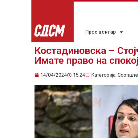
Прес центар
Костадиновска – Стој
Имате право на споко
14/04/2024
15:24
Категорија:
Соопште