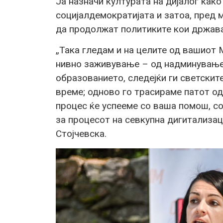
Ја назначи културата на дијалог как
социјалдемократијата и затоа, пред
да продолжат политиките кои држават
„Така гледам и на целите од вашиот 
нивно заживување – од надминување 
образованието, следејќи ги светскит
време; одново го трасираме патот од
процес ќе успееме со ваша помош, с
за процесот на севкупна дигитализа
Стојчевска.