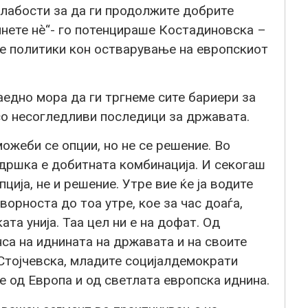
слабости за да ги продолжите добрите
нете нè“- го потенцираше Костадиновска –
е политики кон остварување на европскиот
аедно мора да ги тргнеме сите бариери за
со несогледливи последици за државата.
жеби се опции, но не се решение. Во
дршка е добитната комбинација. И секогаш
ција, не и решение. Утре вие ќе ја водите
орноста до тоа утре, кое за час доаѓа,
та унија. Таа цел ни е на дофат. Од
нса на иднината на државата и на своите
 Стојчевска, младите социјалдемократи
 од Европа и од светлата европска иднина.