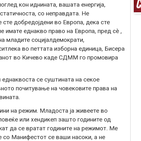
оглед кон иднината, вашата енергија,
татичноста, со неправдата. Не
е сте добредојдени во Европа, дека сте
е имате еднакво право на Европа, пред сè ,
на младите социјалдемократи,
итлека во петтата изборна единица, Бисера
танот во Кичево каде СДММ го промовира
 еднаквоста се суштината на секое
ното почитување на човековите права на
вината.
ини на режим. Младоста ја живеете во
 повеќе или хендикеп зашто годините од
жат да се вратат годините на режимот. Ме
е со Манифестот се ваши насоки, а не