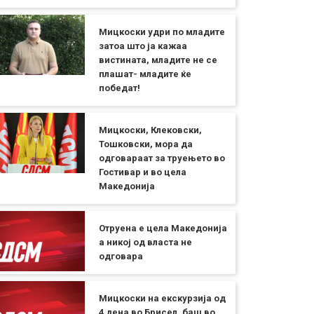
Мицкоски удри по младите
затоа што ја кажаа
вистината, младите не се
плашат- младите ќе
победат!
Мицкоски, Клековски,
Тошковски, мора да
одговараат за труењето во
Гостивар и во цела
Македонија
Отруена е цела Македонија
а никој од власта не
одговара
Мицкоски на екскурзија од
4 дена во Брисел, баш во