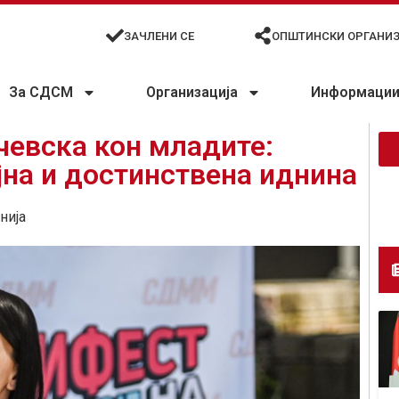
ЗАЧЛЕНИ СЕ
ОПШТИНСКИ ОРГАНИ
За СДСМ
Организација
Информации 
чевска кон младите:
јна и достинствена иднина
нија