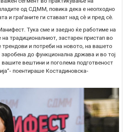
о важен сегмент во практикување на
 младите од СДММ, повика дека е неопходно
а и граѓаните ги ставаат над сè и пред сè.
Манифест. Тука сме и заедно ќе работиме на
на традиционалниот, застарен пристап во
е трендови и потреби на новото, на вашето
 заробена до функционална држава и во тој
о вашите вештини и поголема подготвеност
ција“- поентираше Костадиновска-