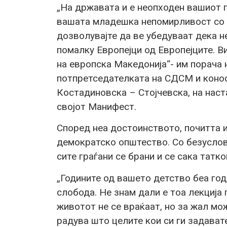
„На државата и е неопходен вашиот п
вашата младешка непомирливост со с
дозволувајте да ве убедуваат дека н
помалку Европејци од Европејците. Ви
на европска Македонија“- им порача 
потпретседателката на СДСМ и конос
Костадиновска – Стојчевска, на нас
својот Манифест.
Според неа достоинството, почитта и
демократско општество. Со безуслов
сите граѓани се брани и се сака татко
„Годините од вашето детство беа год
слобода. Не знам дали е тоа лекција
животот не се враќаат, но за жал мо
радува што целите кои си ги задават