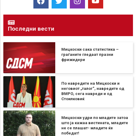
Последни вести
Мицкоски сака статистика –
граѓаните гледаат празни
фрижидери
По навредите на Мицкоски и
неговиот „талог“, навредите од
ВМРО, сега навреди и од
Стоилковиќ
Мицкоски удри по младите затоа
што ја кажаа вистината, младите
не се плашат- младите ќе
победат!