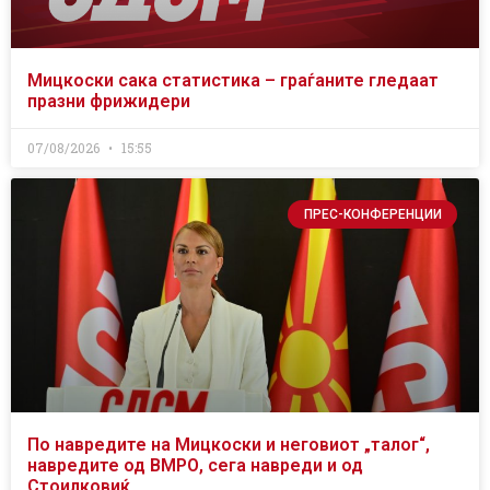
Мицкоски сака статистика – граѓаните гледаат
празни фрижидери
07/08/2026
15:55
ПРЕС-КОНФЕРЕНЦИИ
По навредите на Мицкоски и неговиот „талог“,
навредите од ВМРО, сега навреди и од
Стоилковиќ