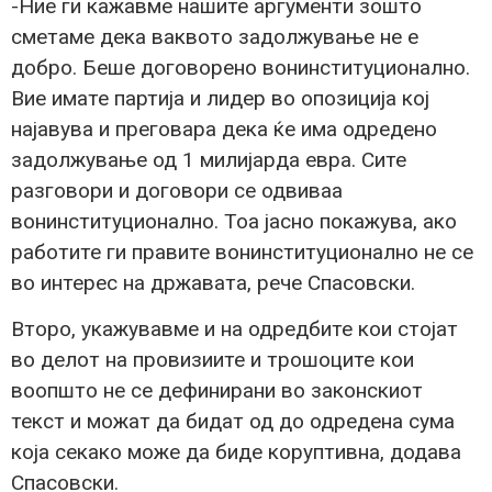
-Ние ги кажавме нашите аргументи зошто
сметаме дека ваквото задолжување не е
добро. Беше договорено вонинституционално.
Вие имате партија и лидер во опозиција кој
најавува и преговара дека ќе има одредено
задолжување од 1 милијарда евра. Сите
разговори и договори се одвиваа
вонинституционално. Тоа јасно покажува, ако
работите ги правите вонинституционално не се
во интерес на државата, рече Спасовски.
Второ, укажувавме и на одредбите кои стојат
во делот на провизиите и трошоците кои
воопшто не се дефинирани во законскиот
текст и можат да бидат од до одредена сума
која секако може да биде коруптивна, додава
Спасовски.