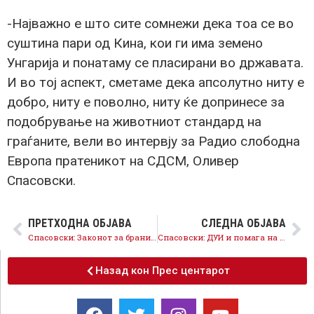
-Најважно е што сите сомнежи дека тоа се во
суштина пари од Кина, кои ги има земено
Унгарија и понатаму се пласирани во државата.
И во тој аспект, сметаме дека апсолутно ниту е
добро, ниту е поволно, ниту ќе допринесе за
подобрување на животниот стандард на
граѓаните, вели во интервју за Радио слободна
Европа пратеникот на СДСМ, Оливер
Спасовски.
ПРЕТХОДНА ОБЈАВА
СЛЕДНА ОБЈАВА
Спасовски: Законот за бранители решава отворено прашање, постапката да продолжи
Спасовски: ДУИ и помага на ВМРО-ДПМНЕ
Назад кон Прес центарот