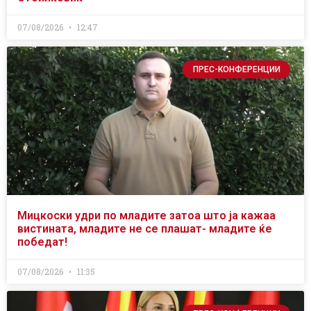
07/08/2026
12:47
ПРЕС-КОНФЕРЕНЦИИ
Мицкоски удри по младите затоа што ја кажаа
вистината, младите не се плашат- младите ќе
победат!
07/08/2026
11:35