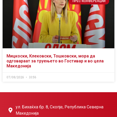
ПРЕС-КОНФЕРЕНЦИИ
Мицкоски, Клековски, Тошковски, мора да
одговараат за труењето во Гостивар и во цела
Македонија
07/08/2026
10:56
ул. Бихаќка бр. 8, Скопје, Република Северна
Македонија