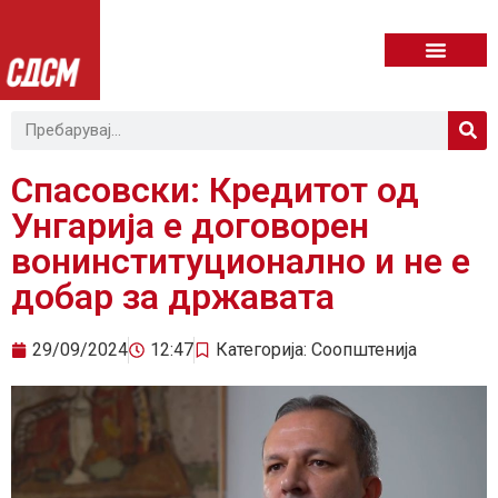
Спасовски: Кредитот од
Унгарија е договорен
вонинституционално и не е
добар за државата
29/09/2024
12:47
Категорија:
Соопштенија