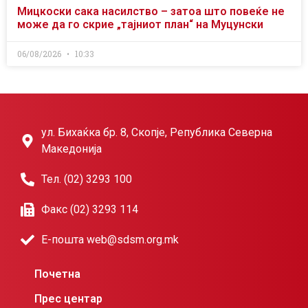
Мицкоски сака насилство – затоа што повеќе не
може да го скрие „тајниот план“ на Муцунски
06/08/2026
10:33
ул. Бихаќка бр. 8, Скопје, Република Северна
Македонија
Тел. (02) 3293 100
Факс (02) 3293 114
Е-пошта web@sdsm.org.mk
Почетна
Прес центар