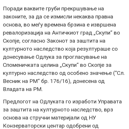
Поради ваквите груби прекршување на
законите, за да се измисли некаква правна
основа, во меѓу времена брзина е извршена
ревалоризација на Античкиот град „Скупи“ во
Скопје, согласно Законот за заштита на
културното наследство која резултураше со
донесување Одлука за прогласување на
Споменичката целина „Скупи“ во Скопје за
културно наследство од особено значење (“Сл.
Весник на РМ“ бр. 176/16), донесена од
Владата на РМ.
Предлогот на Одлуката го изработи Управата
за заштита на културното наследство, врз
основа на стручни материјали од НУ
Конзерваторски центар одобрени од