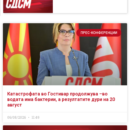
ПРЕС-КОНФЕРЕНЦИИ
Катастрофата во Гостивар продолжува –во
водата има бактерии, а резултатите дури на 20
август
06/08/2026
11:49