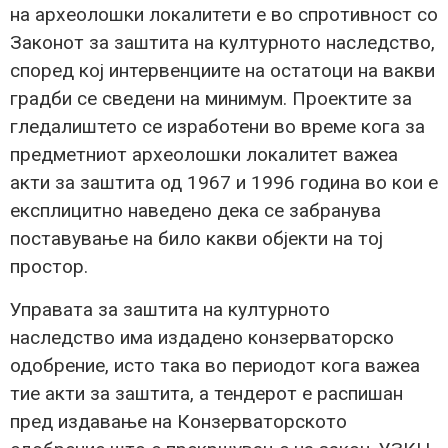
на археолошки локалитети е во спротивност со
Законот за заштита на културното наследство,
според кој интервенциите на остатоци на вакви
градби се сведени на минимум. Проектите за
гледалиштето се изработени во време кога за
предметниот археолошки локалитет важеа
акти за заштита од 1967 и 1996 година во кои е
експлицитно наведено дека се забранува
поставување на било какви објекти на тој
простор.
Управата за заштита на културното
наследство има издадено конзерваторско
одобрение, исто така во периодот кога важеа
тие акти за заштита, а тендерот е распишан
пред издавање на Конзерваторското