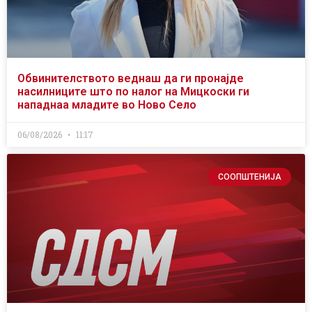
Обвинителството веднаш да ги пронајде
насилниците што по налог на Мицкоски ги
нападнаа младите во Ново Село
06/08/2026
11:17
СООПШТЕНИЈА