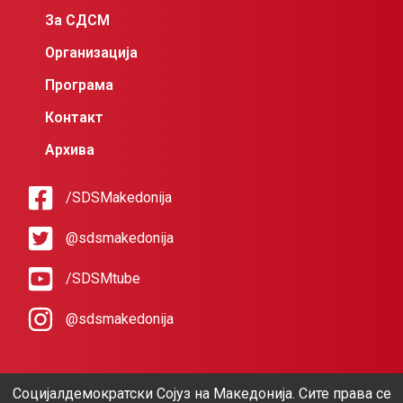
За СДСМ
Организација
Програма
Контакт
Архива
/SDSMakedonija
@sdsmakedonija
/SDSMtube
@sdsmakedonija
Социјалдемократски Сојуз на Македонија. Сите права се