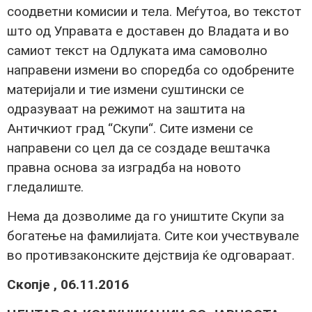
соодветни комисии и тела. Меѓутоа, во текстот
што од Управата е доставен до Владата и во
самиот текст на Одлуката има самоволно
направени измени во споредба со одобрените
материјали и тие измени суштински се
одразуваат на режимот на заштита на
Античкиот град “Скупи“. Сите измени се
направени со цел да се создаде вештачка
правна основа за изградба на новото
гледалиште.
Нема да дозволиме да го уништите Скупи за
богатење на фамилијата. Сите кои учествувале
во противзаконските дејствија ќе одговараат.
Скопје , 06.11.2016