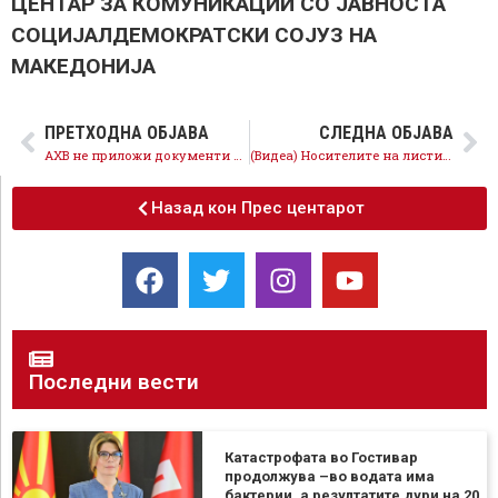
ЦЕНТАР ЗА КОМУНИКАЦИИ СО ЈАВНОСТА
СОЦИЈАЛДЕМОКРАТСКИ СОЈУЗ НА
МАКЕДОНИЈА
ПРЕТХОДНА ОБЈАВА
СЛЕДНА ОБЈАВА
АХВ не приложи документи дека пијалокот е безбеден
(Видеа) Носителите на листи се обврзаа – носиме живот во Македонија!
Назад кон Прес центарот
Последни вести
Катастрофата во Гостивар
продолжува –во водата има
бактерии, а резултатите дури на 20