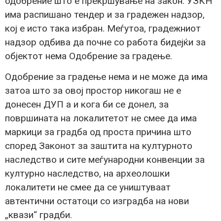
одобрение што е прекршување на закон. УЗКН
има распишано тендер и за градежен надзор,
кој е исто така избран. Меѓутоа, градежниот
надзор одбива да почне со работа бидејќи за
објектот нема Одобрение за градење.
Одобрение за градење нема и не може да има
затоа што за овој простор никогаш не е
донесен ДУП а и кога би се донел, за
површината на локалитетот не смее да има
маркици за градба од проста причина што
според Законот за заштита на културното
наследство и сите меѓународни конвенции за
културно наследство, на археолошки
локалитети не смее да се уништуваат
автентични остатоци со изградба на нови
„квази“ градби.