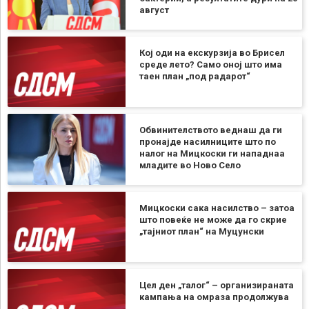
август
Кој оди на екскурзија во Брисел
среде лето? Само оној што има
таен план „под радарот“
Обвинителството веднаш да ги
пронајде насилниците што по
налог на Мицкоски ги нападнаа
младите во Ново Село
Мицкоски сака насилство – затоа
што повеќе не може да го скрие
„тајниот план“ на Муцунски
Цел ден „талог“ – организираната
кампања на омраза продолжува