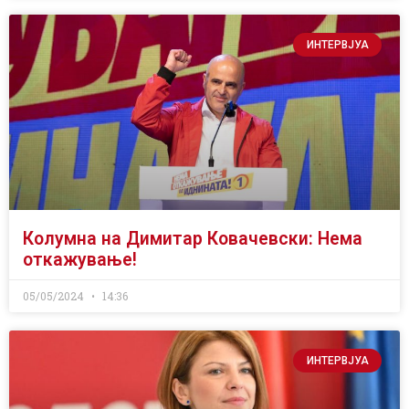
ИНТЕРВЈУА
Колумна на Димитар Ковачевски: Нема
откажување!
05/05/2024
14:36
ИНТЕРВЈУА