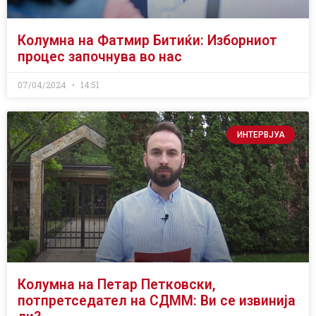
Колумна на Фатмир Битиќи: Изборниот
процес започнува во нас
07/04/2024
14:51
ИНТЕРВЈУА
Колумна на Петар Петковски,
потпретседател на СДММ: Ви се извинија