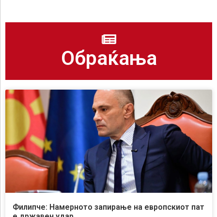
Обраќања
Филипче: Намерното запирање на европскиот пат
е државен удар