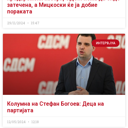
затечена, а Мицкоски ќе ја добие
пораката
29/11/2024
15:47
ИНТЕРВЈУА
Колумна на Стефан Богоев: Деца на
партијата
12/05/2024
12:18