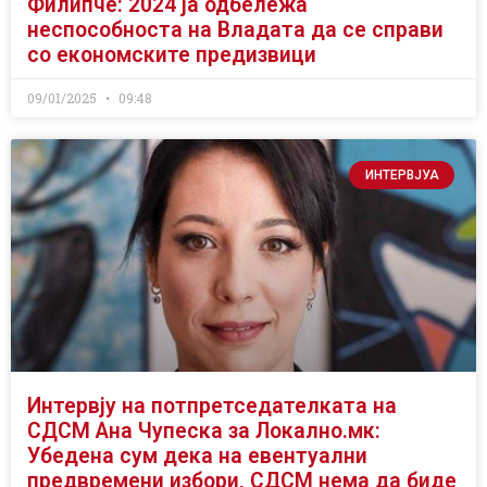
Филипче: 2024 ја одбележа
неспособноста на Владата да се справи
со економските предизвици
09/01/2025
09:48
ИНТЕРВЈУА
Интервју на потпретседателката на
СДСМ Ана Чупеска за Локално.мк:
Убедена сум дека на евентуални
предвремени избори, СДСМ нема да биде