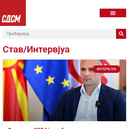
Став/Интервјуа
ИНТЕРВЈУА