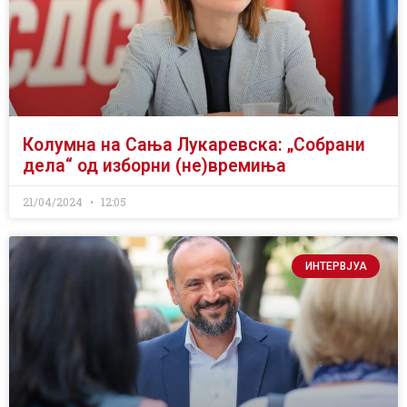
Колумна на Сања Лукаревска: „Собрани
дела“ од изборни (не)времиња
21/04/2024
12:05
ИНТЕРВЈУА