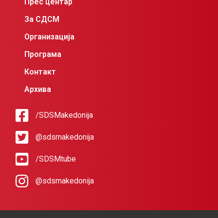
Прес центар
За СДСМ
Организација
Програма
Контакт
Архива
/SDSMakedonija
@sdsmakedonija
/SDSMtube
@sdsmakedonija